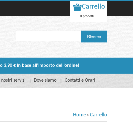
Carrello
t
0 prodotti
 o 3,90 € in base all'importo dell'ordine!
I nostri servizi
Dove siamo
Contatti e Orari
Home
Carrello
>