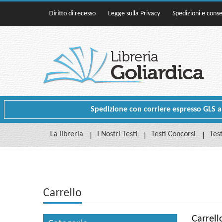
Diritto di recesso
Legge sulla Privacy
Spedizioni e cons
Spedizione con corriere espresso GLS a p
La libreria
I Nostri Testi
Testi Concorsi
Test
Carrello
Carrell