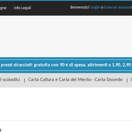
Benvenuto!
Login
o
Crea un accoun
egne
Info Legali
rezzi stracciati: gratuita con 90 € di spesa, altrimenti a 1,90, 2,90
i scolastici
Carta Cultura e Carta del Merito - Carta Docente
o