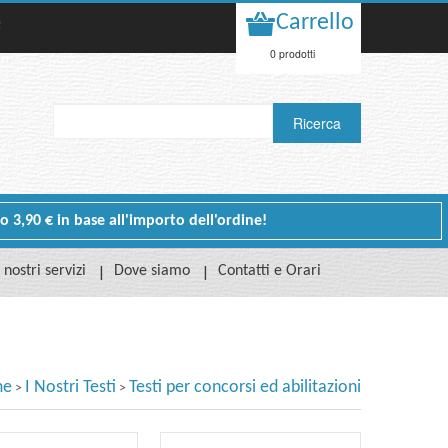
Carrello
t
0 prodotti
 o 3,90 € in base all'importo dell'ordine!
I nostri servizi
Dove siamo
Contatti e Orari
me
I Nostri Testi
Testi per concorsi ed abilitazioni
>
>