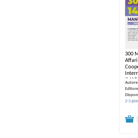
300 M
Affari
Coop
Inter
(MAEC
Autore
Editor
Disponi
2-3 gior
Dettagli