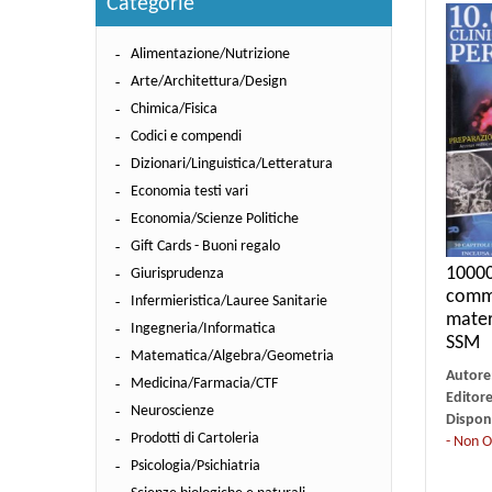
Categorie
Alimentazione/Nutrizione
Arte/Architettura/Design
Chimica/Fisica
Codici e compendi
Dizionari/Linguistica/Letteratura
Economia testi vari
Economia/Scienze Politiche
Gift Cards - Buoni regalo
10000 
Giurisprudenza
comme
Infermieristica/Lauree Sanitarie
mater
Ingegneria/Informatica
SSM
Matematica/Algebra/Geometria
Autore
Medicina/Farmacia/CTF
Editor
Neuroscienze
Disponi
Prodotti di Cartoleria
- Non O
Psicologia/Psichiatria