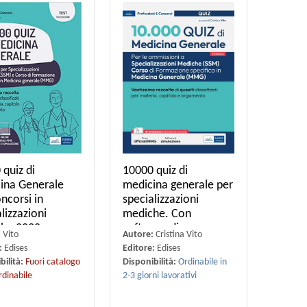
quiz di
10000 quiz di
ina Generale
medicina generale per
ncorsi in
specializzazioni
lizzazioni
mediche. Con
he 2020
software di
:
Vito
Autore:
Cristina Vito
:
Edises
Editore:
Edises
bilità:
Fuori catalogo
Disponibilità:
Ordinabile in
rdinabile
2-3 giorni lavorativi