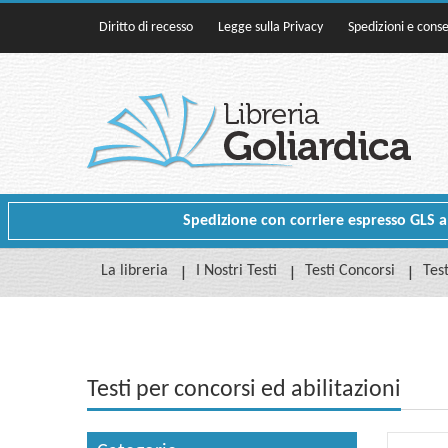
Diritto di recesso
Legge sulla Privacy
Spedizioni e cons
Spedizione con corriere espresso GLS a p
La libreria
I Nostri Testi
Testi Concorsi
Test
Testi per concorsi ed abilitazioni