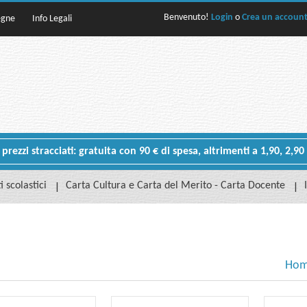
Benvenuto!
Login
o
Crea un accoun
egne
Info Legali
rezzi stracciati: gratuita con 90 € di spesa, altrimenti a 1,90, 2,90
i scolastici
Carta Cultura e Carta del Merito - Carta Docente
Ho