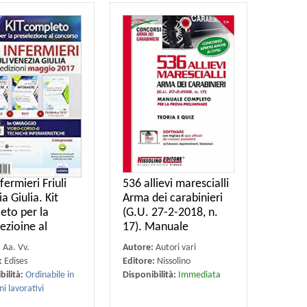
fermieri Friuli
536 allievi marescialli
a Giulia. Kit
Arma dei carabinieri
eto per la
(G.U. 27-2-2018, n.
ezioine al
17). Manuale
:
Aa. Vv.
Autore:
Autori vari
:
Edises
Editore:
Nissolino
bilità:
Ordinabile in
Disponibilità:
Immediata
ni lavorativi