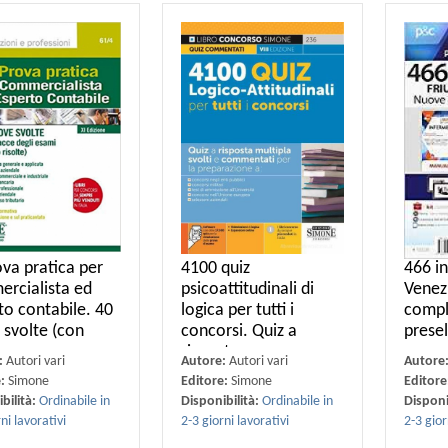
ova pratica per
4100 quiz
466 in
rcialista ed
psicoattitudinali di
Venezi
to contabile. 40
logica per tutti i
compl
 svolte (con
concorsi. Quiz a
presel
risposta
:
Autori vari
Autore:
Autori vari
Autore
e:
Simone
Editore:
Simone
Editore
bilità:
Ordinabile in
Disponibilità:
Ordinabile in
Disponi
ni lavorativi
2-3 giorni lavorativi
2-3 gior