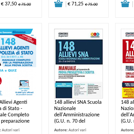
€ 37,50
€ 71,25
€ 75.00
€ 75.00
llievi Agenti
148 allievi SNA Scuola
148 al
a di Stato -
Nazionale
Nazio
ale Completo
dell'Amministrazione
dell'
a preparazione
(G.U. n. 70 del
(G.U. 
:
Autori vari
Autore:
Autori vari
Autore