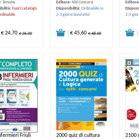
e:
Simone
Editore:
Nld Concorsi
Editore
bilità:
Fuori catalogo
Disponibilità:
Ordinabile in
Disponi
rdinabile
2-3 giorni lavorativi
2-3 gior
€ 24,70
€ 45,60
€ 26.00
€ 48.00
fermieri Friuli
2000 quiz di cultura
2100 q