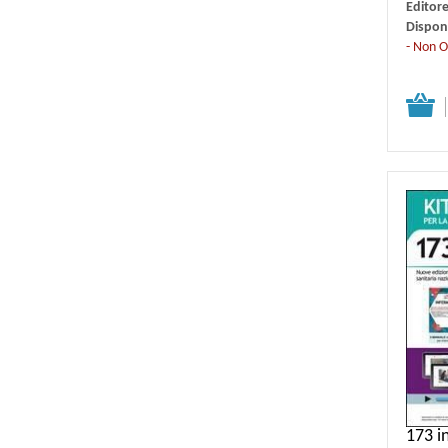
Editor
Disponi
- Non O
Dettagli
173 in