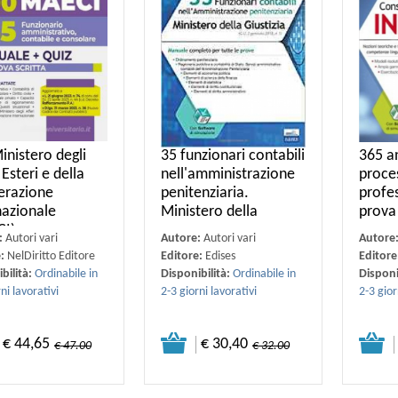
inistero degli
35 funzionari contabili
365 an
 Esteri e della
nell'amministrazione
proce
erazione
penitenziaria.
profes
nazionale
Ministero della
prova
I).
:
Autori vari
Autore:
Autori vari
Autore
e:
NelDiritto Editore
Editore:
Edises
Editore
bilità:
Ordinabile in
Disponibilità:
Ordinabile in
Disponi
ni lavorativi
2-3 giorni lavorativi
2-3 gior
€ 44,65
€ 30,40
€ 47.00
€ 32.00