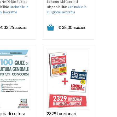
:
NelDiritto Editore
Editore:
Nld Concorsi
bilità:
Ordinabile in
Disponibilità:
Ordinabile in
ni lavorativi
2-3 giorni lavorativi
€ 33,25
€ 38,00
€ 35.00
€ 40.00
uiz di cultura
2329 funzionari