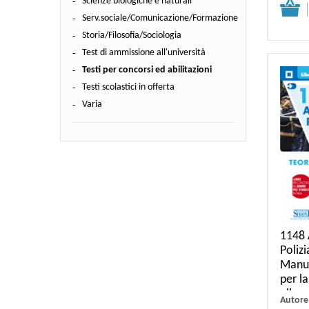
Scienze biologiche e naturali
Dettagli
Serv.sociale/Comunicazione/Formazione
Storia/Filosofia/Sociologia
Test di ammissione all'università
Testi per concorsi ed abilitazioni
Testi scolastici in offerta
Varia
1148 A
Polizi
Manu
per l
alla
Autore