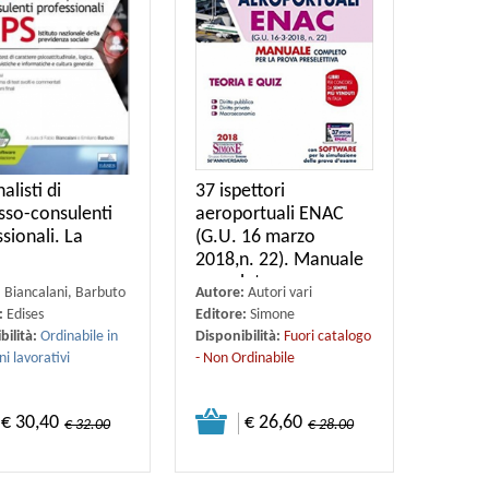
alisti di
37 ispettori
sso-consulenti
aeroportuali ENAC
sionali. La
(G.U. 16 marzo
2018,n. 22). Manuale
completo per
:
Biancalani, Barbuto
Autore:
Autori vari
:
Edises
Editore:
Simone
bilità:
Ordinabile in
Disponibilità:
Fuori catalogo
ni lavorativi
- Non Ordinabile
€ 30,40
€ 26,60
€ 32.00
€ 28.00