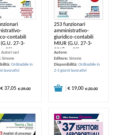
unzionari
253 funzionari
istrativo-
amministrativo-
ico-contabili
giuridico-contabili
(G.U. 27-3-
MIUR (G.U. 27-3-
n. 25).
2018, n. 25).
:
Autori vari
Autore:
:
Simone
Editore:
Simone
bilità:
Ordinabile in
Disponibilità:
Ordinabile in
ni lavorativi
2-3 giorni lavorativi
€ 37,05
€ 19,00
€ 39.00
€ 20.00