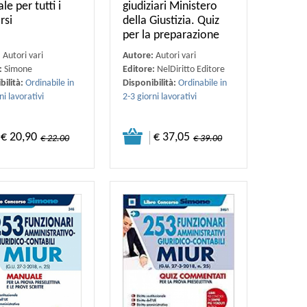
le per tutti i
giudiziari Ministero
rsi
della Giustizia. Quiz
per la preparazione
:
Autori vari
Autore:
Autori vari
:
Simone
Editore:
NelDiritto Editore
bilità:
Ordinabile in
Disponibilità:
Ordinabile in
ni lavorativi
2-3 giorni lavorativi
€ 20,90
€ 37,05
€ 22.00
€ 39.00