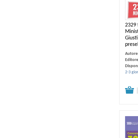
2329 
Minis
Giusti
prese
comp
Autore
Editor
Disponi
2-3 gior
Dettagli