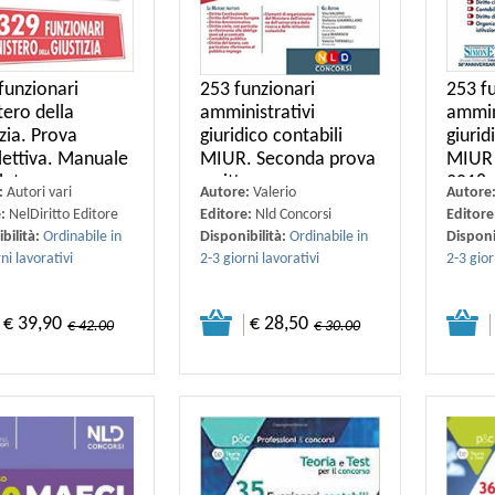
funzionari
253 funzionari
253 f
tero della
amministrativi
ammin
zia. Prova
giuridico contabili
giurid
lettiva. Manuale
MIUR. Seconda prova
MIUR 
leto
scritta
2018, 
:
Autori vari
Autore:
Valerio
Autore
e:
NelDiritto Editore
Editore:
Nld Concorsi
Editore
bilità:
Ordinabile in
Disponibilità:
Ordinabile in
Disponi
ni lavorativi
2-3 giorni lavorativi
2-3 gior
€ 39,90
€ 28,50
€ 42.00
€ 30.00