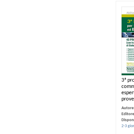
3ª pr
comme
esper
prove
Autore
Editor
Disponi
2-3 gior