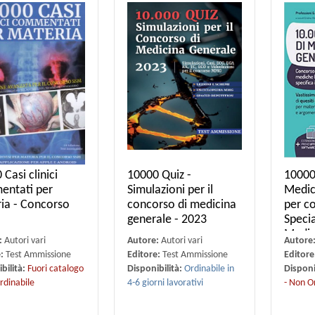
Casi clinici
10000 Quiz -
10000 
ntati per
Simulazioni per il
Medic
ia - Concorso
concorso di medicina
per co
generale - 2023
Specia
Medic
:
Autori vari
Autore:
Autori vari
Autore
e:
Test Ammissione
Editore:
Test Ammissione
Editore
bilità:
Fuori catalogo
Disponibilità:
Ordinabile in
Disponi
rdinabile
4-6 giorni lavorativi
- Non O