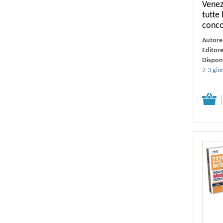
Venezi
tutte 
conc
Autore
Editor
Disponi
2-3 gior
Dettagli