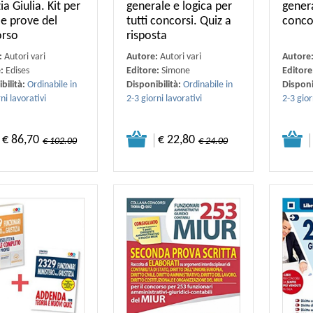
a Giulia. Kit per
generale e logica per
genera
le prove del
tutti concorsi. Quiz a
conco
orso
risposta
:
Autori vari
Autore:
Autori vari
Autore
e:
Edises
Editore:
Simone
Editore
bilità:
Ordinabile in
Disponibilità:
Ordinabile in
Disponi
ni lavorativi
2-3 giorni lavorativi
2-3 gior
€ 86,70
€ 22,80
€ 102.00
€ 24.00