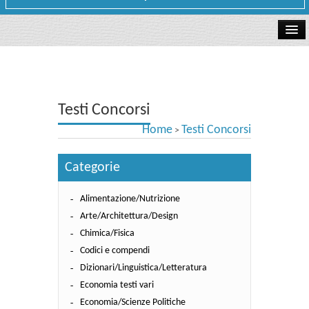
La libreria
I Nostri Testi
Testi Concorsi
Testi Concorsi
Home
Testi Concorsi
>
Testi scolastici
Categorie
Carta Cultura e Carta del Merito - Carta Docente
Alimentazione/Nutrizione
I nostri servizi
Arte/Architettura/Design
Dove siamo
Chimica/Fisica
Codici e compendi
Contatti e Orari
Dizionari/Linguistica/Letteratura
Economia testi vari
Economia/Scienze Politiche