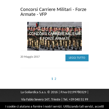
Concorsi Carriere Militari - Forze
Armate - VFP
20 Maggio 2017
LEGGI TUTTO
1
2
La Goliardica S.a.s. © 2016 | P.Iva 01199780329 |
Via Fabio Severo 147, Trieste | Tel. +39 040 51 99
I cookie ci aiutano a fornire i nostri servizi. Utilizzando tali servizi, accetti
291 |
libreriagoliardica@yahoo.it