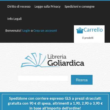
Diritto di recesso
Legge sulla Privacy
Spedizioni e consegne
Info Legali
Carrello
Benvenuto!
Login
o
Crea un account
0 prodotti
Spedizione con corriere espresso GLS a prezzi stracciati:
gratuita con 90 € di spesa, altrimenti a 1,90, 2,90 o 3,90 €
in base all'importo dell'ordine!