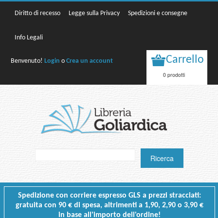
Diritto di recesso
Legge sulla Privacy
Spedizioni e consegne
Info Legali
Carrello
Benvenuto!
Login
o
Crea un account
0 prodotti
Spedizione con corriere espresso GLS a prezzi stracciati:
gratuita con 90 € di spesa, altrimenti a 1,90, 2,90 o 3,90 €
in base all'importo dell'ordine!