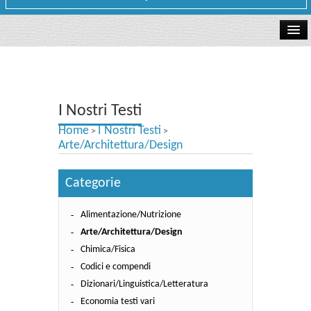
La libreria
I Nostri Testi
I Nostri Testi
Testi Concorsi
Home
I Nostri Testi
>
>
Testi scolastici
Arte/Architettura/Design
Carta Cultura e Carta del Merito - Carta Docente
Categorie
I nostri servizi
Alimentazione/Nutrizione
Dove siamo
Arte/Architettura/Design
Chimica/Fisica
Contatti e Orari
Codici e compendi
Dizionari/Linguistica/Letteratura
Economia testi vari