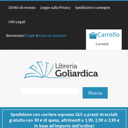
Diritto di recesso
Legge sulla Privacy
Spedizioni e consegne
Info Legali
Carrello
Benvenuto!
Login
o
Crea un account
0 prodotti
Spedizione con corriere espresso GLS a prezzi stracciati:
gratuita con 90 € di spesa, altrimenti a 1,90, 2,90 o 3,90 €
in base all'importo dell'ordine!