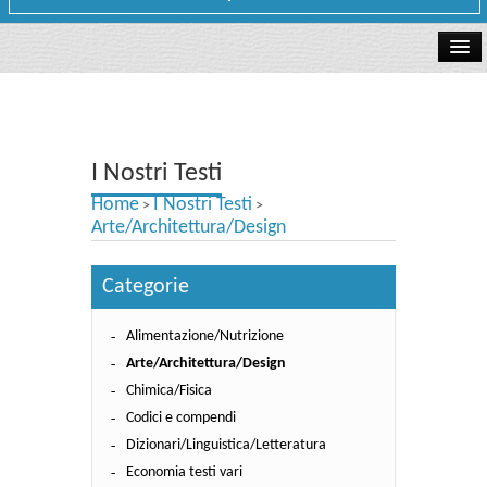
La libreria
I Nostri Testi
I Nostri Testi
Testi Concorsi
Home
I Nostri Testi
>
>
Testi scolastici
Arte/Architettura/Design
Carta Cultura e Carta del Merito - Carta Docente
Categorie
I nostri servizi
Alimentazione/Nutrizione
Dove siamo
Arte/Architettura/Design
Chimica/Fisica
Contatti e Orari
Codici e compendi
Dizionari/Linguistica/Letteratura
Economia testi vari