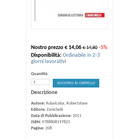
Nostro prezzo € 14,06
-5%
€ 14,80
Disponibilità:
Ordinabile in 2-3
giorni lavorativi
Quantità
AGGIUNGI AL CARRELLO
Descrizione
Autore:
Rubalcaba, Robertshaw
Editore:
Zanichelli
Data di Pubblicazione:
2011
ISBN:
9788808197825
Pagine:
208