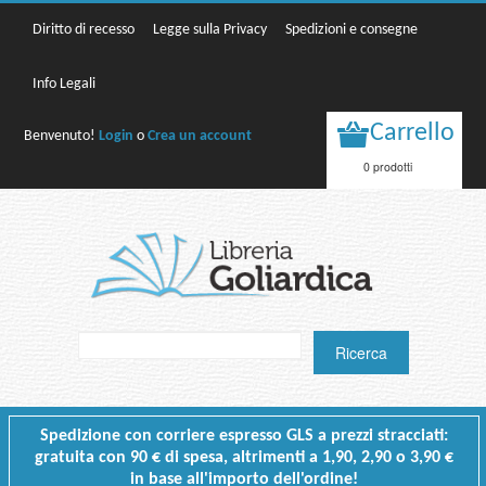
Diritto di recesso
Legge sulla Privacy
Spedizioni e consegne
Info Legali
Carrello
Benvenuto!
Login
o
Crea un account
0 prodotti
Spedizione con corriere espresso GLS a prezzi stracciati:
gratuita con 90 € di spesa, altrimenti a 1,90, 2,90 o 3,90 €
in base all'importo dell'ordine!