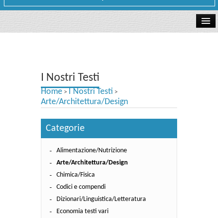
La libreria
I Nostri Testi
I Nostri Testi
Testi Concorsi
Home
I Nostri Testi
>
>
Testi scolastici
Arte/Architettura/Design
Carta Cultura e Carta del Merito - Carta Docente
Categorie
I nostri servizi
Alimentazione/Nutrizione
Dove siamo
Arte/Architettura/Design
Chimica/Fisica
Contatti e Orari
Codici e compendi
Dizionari/Linguistica/Letteratura
Economia testi vari