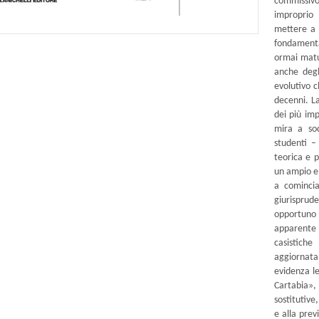
commissivo
improprio 
mettere a p
fondamental
ormai matur
anche degl
evolutivo 
decenni. La
dei più imp
mira a sod
studenti –
teorica e p
un ampio e 
a comincia
giurisprude
opportuno
apparente
casistich
aggiornata
evidenza le
Cartabia»,
sostitutive,
e alla prev