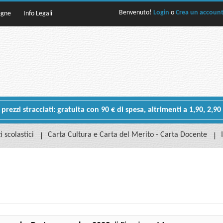
Benvenuto!
Login
o
Crea un accoun
egne
Info Legali
rezzi stracciati: gratuita con 90 € di spesa, altrimenti a 1,90, 2,90
i scolastici
Carta Cultura e Carta del Merito - Carta Docente