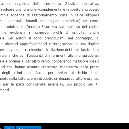
tazione organica della cosiddetta Giustizia riparativa,
a svolgere una funzione «complementare» rispetto al processo
ampia addenda di aggiornamento posta in calce all’opera
te i puntuali rimandi alle pagine emendate) dà conto
to prodotto dal Decreto Sicurezza sull’impianto del codice
ne evidenzia i numerosi profili di criticità, anche
nale.
Gli autori si sono preoccupati, nel contempo, di
a ulteriori approfondimenti e integrazioni in una duplice
per un verso, arricchendo la trattazione dei temi classici della
rale anche con l’aggiunta di riferimenti alla giurisprudenza
ale e ordinaria; per altro verso, concedendo maggiore spazio
nti che hanno assunto crescente importanza nella prassi
a degli ultimi anni. Anche per ovviare al rischio di un
nto della lettura, si è introdotto un doppio carattere grafico:
 per le parti considerate essenziali, più piccolo per gli
menti.