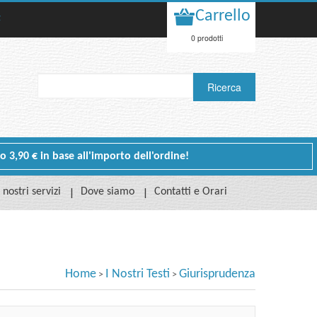
Carrello
t
0 prodotti
 o 3,90 € in base all'importo dell'ordine!
I nostri servizi
Dove siamo
Contatti e Orari
Home
I Nostri Testi
Giurisprudenza
>
>