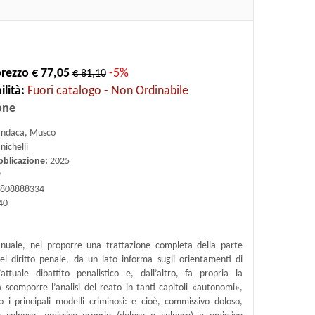
rezzo € 77,05
-5%
€ 81,10
lità:
Fuori catalogo - Non Ordinabile
one
andaca, Musco
nichelli
bblicazione:
2025
9
808888334
40
uale, nel proporre una trattazione completa della parte
el diritto penale, da un lato informa sugli orientamenti di
’attuale dibattito penalistico e, dall’altro, fa propria la
 scomporre l’analisi del reato in tanti capitoli «autonomi»,
o i principali modelli criminosi: e cioè, commissivo doloso,