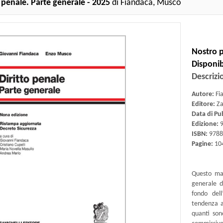
o penale. Parte generale - 2025
di Fiandaca, Musco
Nostro p
Disponibi
Descrizi
Autore:
Fi
Editore:
Za
Data di Pu
Edizione:
ISBN:
9788
Pagine:
10
Questo man
generale d
fondo dell
tendenza a
quanti son