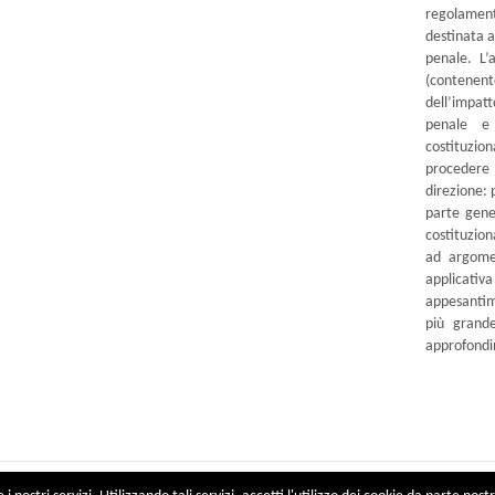
regolamen
destinata 
penale. L’
(contenen
dell’impat
penale e 
costituzio
procedere 
direzione: 
parte gene
costituzion
ad argome
applicativ
appesantime
più grande
approfondi