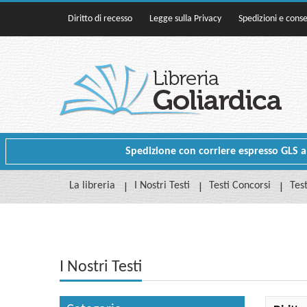
Diritto di recesso
Legge sulla Privacy
Spedizioni e cons
Spedizione con corriere espresso GLS a p
La libreria
I Nostri Testi
Testi Concorsi
Test
I Nostri Testi