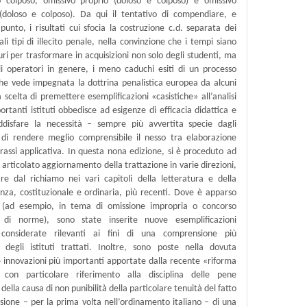
 colposo, omissivo proprio (doloso e colposo) e omissivo
(doloso e colposo). Da qui il tentativo di compendiare, e
unto, i risultati cui sfocia la costruzione c.d. separata dei
i tipi di illecito penale, nella convinzione che i tempi siano
i per trasformare in acquisizioni non solo degli studenti, ma
i operatori in genere, i meno caduchi esiti di un processo
che vede impegnata la dottrina penalistica europea da alcuni
 scelta di premettere esemplificazioni «casistiche» all’analisi
ortanti istituti obbedisce ad esigenze di efficacia didattica e
disfare la necessità – sempre più avvertita specie dagli
 di rendere meglio comprensibile il nesso tra elaborazione
rassi applicativa. In questa nona edizione, si è proceduto ad
articolato aggiornamento della trattazione in varie direzioni,
re dal richiamo nei vari capitoli della letteratura e della
nza, costituzionale e ordinaria, più recenti. Dove è apparso
 (ad esempio, in tema di omissione impropria o concorso
 di norme), sono state inserite nuove esemplificazioni
e considerate rilevanti ai fini di una comprensione più
 degli istituti trattati. Inoltre, sono poste nella dovuta
 innovazioni più importanti apportate dalla recente «riforma
 con particolare riferimento alla disciplina delle pene
 della causa di non punibilità della particolare tenuità del fatto
isione – per la prima volta nell’ordinamento italiano – di una