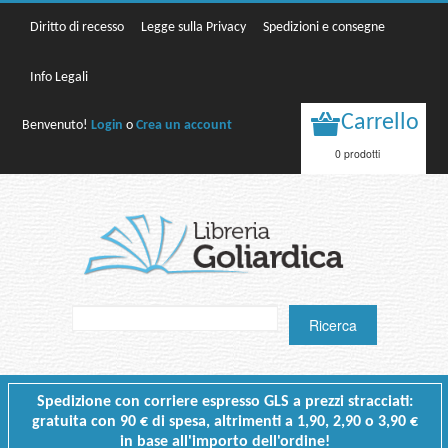
Diritto di recesso
Legge sulla Privacy
Spedizioni e consegne
Info Legali
Carrello
Benvenuto!
Login
o
Crea un account
0 prodotti
Spedizione con corriere espresso GLS a prezzi stracciati:
gratuita con 90 € di spesa, altrimenti a 1,90, 2,90 o 3,90 €
in base all'importo dell'ordine!