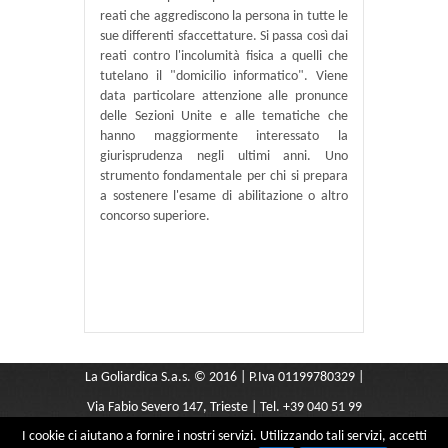
reati che aggrediscono la persona in tutte le
sue differenti sfaccettature. Si passa così dai
reati contro l'incolumità fisica a quelli che
tutelano il "domicilio informatico". Viene
data particolare attenzione alle pronunce
delle Sezioni Unite e alle tematiche che
hanno maggiormente interessato la
giurisprudenza negli ultimi anni. Uno
strumento fondamentale per chi si prepara
a sostenere l'esame di abilitazione o altro
concorso superiore.
La Goliardica S.a.s. © 2016 | P.Iva 01199780329 |
Via Fabio Severo 147, Trieste | Tel. +39 040 51 99
I cookie ci aiutano a fornire i nostri servizi. Utilizzando tali servizi, accetti
291 |
libreriagoliardica@yahoo.it