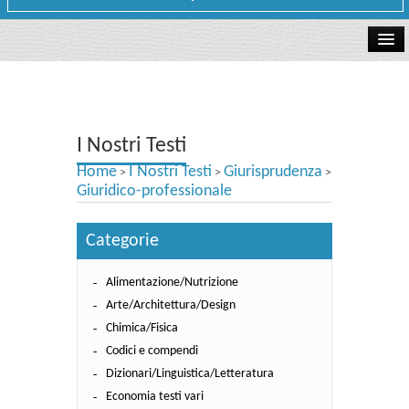
La libreria
I Nostri Testi
I Nostri Testi
Testi Concorsi
Home
I Nostri Testi
Giurisprudenza
>
>
>
Testi scolastici
Giuridico-professionale
Carta Cultura e Carta del Merito - Carta Docente
Categorie
I nostri servizi
Alimentazione/Nutrizione
Dove siamo
Arte/Architettura/Design
Chimica/Fisica
Contatti e Orari
Codici e compendi
Dizionari/Linguistica/Letteratura
Economia testi vari