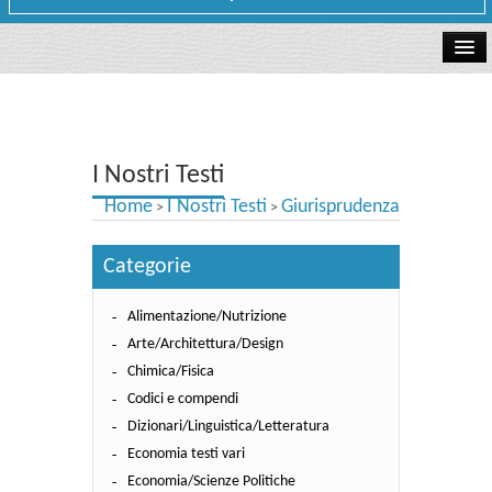
La libreria
I Nostri Testi
I Nostri Testi
Testi Concorsi
Home
I Nostri Testi
Giurisprudenza
>
>
Testi scolastici
Categorie
Carta Cultura e Carta del Merito - Carta Docente
Alimentazione/Nutrizione
I nostri servizi
Arte/Architettura/Design
Dove siamo
Chimica/Fisica
Codici e compendi
Contatti e Orari
Dizionari/Linguistica/Letteratura
Economia testi vari
Economia/Scienze Politiche