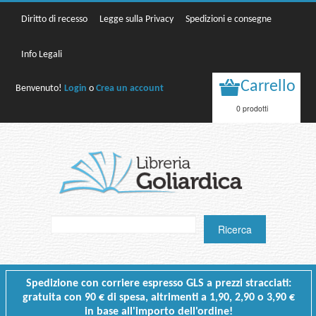
Diritto di recesso
Legge sulla Privacy
Spedizioni e consegne
Info Legali
Carrello
Benvenuto!
Login
o
Crea un account
0 prodotti
Spedizione con corriere espresso GLS a prezzi stracciati:
gratuita con 90 € di spesa, altrimenti a 1,90, 2,90 o 3,90 €
in base all'importo dell'ordine!