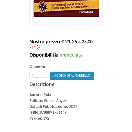
Nostro prezzo € 21,25
€ 25,00
-15%
Disponibilità:
Immediata
Quantità
AGGIUNGI AL CARRELLO
Descrizione
Autore:
Roia
Editore:
Franco Angeli
Data di Pubblicazione:
2017
ISBN:
9788891761149
Pagine:
192