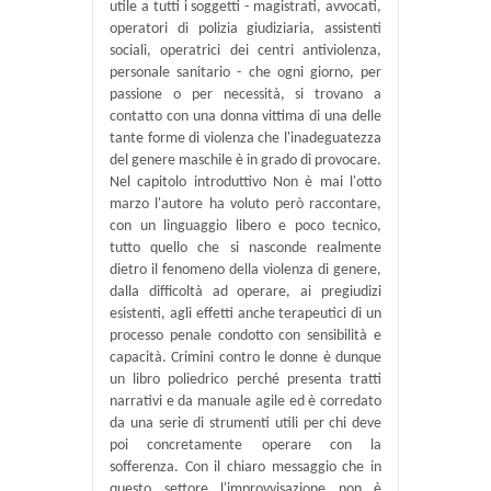
utile a tutti i soggetti - magistrati, avvocati,
operatori di polizia giudiziaria, assistenti
sociali, operatrici dei centri antiviolenza,
personale sanitario - che ogni giorno, per
passione o per necessità, si trovano a
contatto con una donna vittima di una delle
tante forme di violenza che l'inadeguatezza
del genere maschile è in grado di provocare.
Nel capitolo introduttivo Non è mai l'otto
marzo l'autore ha voluto però raccontare,
con un linguaggio libero e poco tecnico,
tutto quello che si nasconde realmente
dietro il fenomeno della violenza di genere,
dalla difficoltà ad operare, ai pregiudizi
esistenti, agli effetti anche terapeutici di un
processo penale condotto con sensibilità e
capacità. Crimini contro le donne è dunque
un libro poliedrico perché presenta tratti
narrativi e da manuale agile ed è corredato
da una serie di strumenti utili per chi deve
poi concretamente operare con la
sofferenza. Con il chiaro messaggio che in
questo settore l'improvvisazione non è