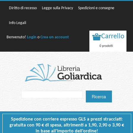
Diritto di recesso
Legge sulla Privacy
Spedizioni e consegne
Info Legali
Carrello
Benvenuto!
Login
o
Crea un account
0 prodotti
Spedizione con corriere espresso GLS a prezzi stracciati:
gratuita con 90 € di spesa, altrimenti a 1,90, 2,90 o 3,90 €
in base all'importo dell'ordine!