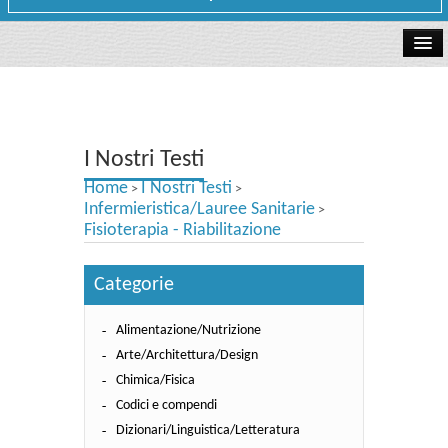
La libreria
I Nostri Testi
I Nostri Testi
Testi Concorsi
Home
I Nostri Testi
>
>
Testi scolastici
Infermieristica/Lauree Sanitarie
>
Fisioterapia - Riabilitazione
Carta Cultura e Carta del Merito - Carta Docente
Categorie
I nostri servizi
Alimentazione/Nutrizione
Dove siamo
Arte/Architettura/Design
Contatti e Orari
Chimica/Fisica
Codici e compendi
Dizionari/Linguistica/Letteratura