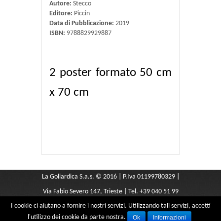
Autore:
Stecco
Editore:
Piccin
Data di Pubblicazione:
2019
ISBN:
9788829929887
2 poster formato 50 cm
x 70 cm
La Goliardica S.a.s. © 2016 | P.Iva 01199780329 |
Via Fabio Severo 147, Trieste | Tel. +39 040 51 99
I cookie ci aiutano a fornire i nostri servizi. Utilizzando tali servizi, accetti
291 |
libreriagoliardica@yahoo.it
l'utilizzo dei cookie da parte nostra.
Ok
Informazioni