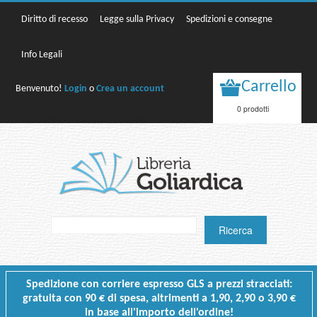
Diritto di recesso
Legge sulla Privacy
Spedizioni e consegne
Info Legali
Carrello
Benvenuto!
Login
o
Crea un account
0 prodotti
Spedizione con corriere espresso GLS a prezzi stracciati:
gratuita con 90 € di spesa, altrimenti a 1,90, 2,90 o 3,90 €
in base all'importo dell'ordine!