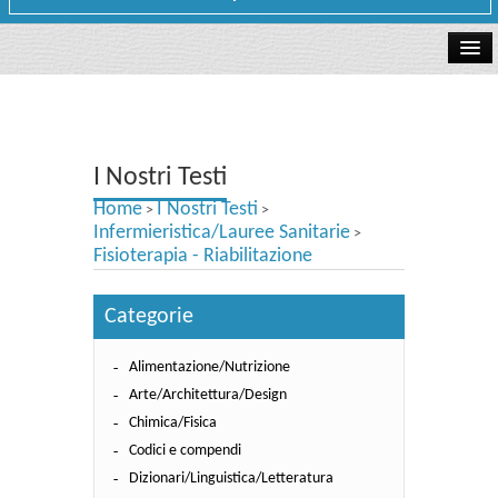
La libreria
I Nostri Testi
I Nostri Testi
Testi Concorsi
Home
I Nostri Testi
>
>
Testi scolastici
Infermieristica/Lauree Sanitarie
>
Fisioterapia - Riabilitazione
Carta Cultura e Carta del Merito - Carta Docente
Categorie
I nostri servizi
Alimentazione/Nutrizione
Dove siamo
Arte/Architettura/Design
Contatti e Orari
Chimica/Fisica
Codici e compendi
Dizionari/Linguistica/Letteratura