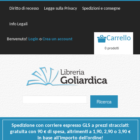
Diritto di recesso
Legge sulla Privacy
Spedizioni e consegne
Info Legali
Carrello
Benvenuto!
Login
o
Crea un account
0 prodotti
Spedizione con corriere espresso GLS a prezzi stracciati:
gratuita con 90 € di spesa, altrimenti a 1,90, 2,90 o 3,90 €
in base all'importo dell'ordine!