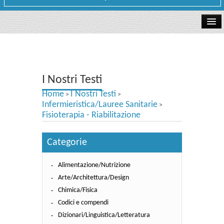
La libreria
I Nostri Testi
I Nostri Testi
Testi Concorsi
Home
I Nostri Testi
>
>
Testi scolastici
Infermieristica/Lauree Sanitarie
>
Fisioterapia - Riabilitazione
Carta Cultura e Carta del Merito - Carta Docente
Categorie
I nostri servizi
Alimentazione/Nutrizione
Dove siamo
Arte/Architettura/Design
Contatti e Orari
Chimica/Fisica
Codici e compendi
Dizionari/Linguistica/Letteratura