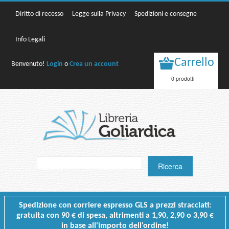
Diritto di recesso
Legge sulla Privacy
Spedizioni e consegne
Info Legali
Carrello
Benvenuto!
Login
o
Crea un account
0 prodotti
Spedizione con corriere espresso GLS a prezzi stracciati:
gratuita con 90 € di spesa, altrimenti a 1,90, 2,90 o 3,90 €
in base all'importo dell'ordine!