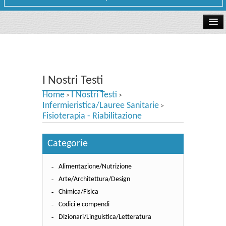
La libreria
I Nostri Testi
I Nostri Testi
Testi Concorsi
Home
I Nostri Testi
>
>
Testi scolastici
Infermieristica/Lauree Sanitarie
>
Fisioterapia - Riabilitazione
Carta Cultura e Carta del Merito - Carta Docente
Categorie
I nostri servizi
Alimentazione/Nutrizione
Dove siamo
Arte/Architettura/Design
Contatti e Orari
Chimica/Fisica
Codici e compendi
Dizionari/Linguistica/Letteratura