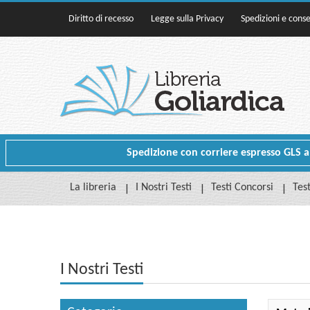
Diritto di recesso
Legge sulla Privacy
Spedizioni e cons
Spedizione con corriere espresso GLS a p
La libreria
I Nostri Testi
Testi Concorsi
Test
I Nostri Testi