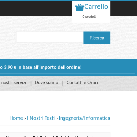
Carrello
t
0 prodotti
 o 3,90 € in base all'importo dell'ordine!
I nostri servizi
Dove siamo
Contatti e Orari
Home
I Nostri Testi
Ingegneria/Informatica
>
>