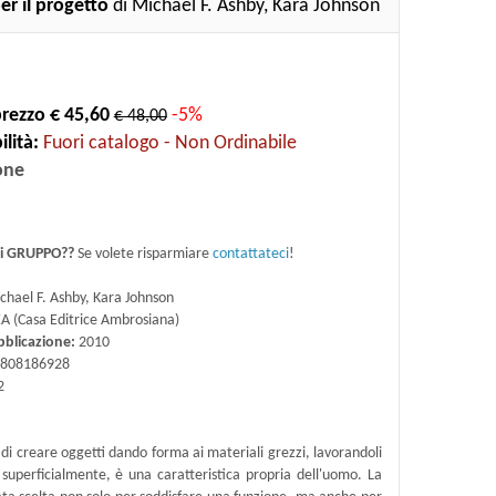
er il progetto
di Michael F. Ashby, Kara Johnson
rezzo € 45,60
-5%
€ 48,00
lità:
Fuori catalogo - Non Ordinabile
one
di GRUPPO??
Se volete risparmiare
contattateci
!
hael F. Ashby, Kara Johnson
A (Casa Editrice Ambrosiana)
bblicazione:
2010
808186928
2
o di creare oggetti dando forma ai materiali grezzi, lavorandoli
 superficialmente, è una caratteristica propria dell'uomo. La