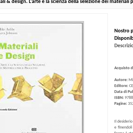
li & design. L'arte e la scienza della selezione dei materiali p
Nostro p
Disponibi
Descrizi
Acquisto 
Autore:
Mic
Editore:
CE
Data di Pu
ISBN:
9788
Pagine:
35
Il desideri
e finendoli