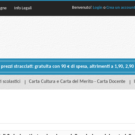
Benvenuto!
Login
o
Crea un accoun
egne
Info Legali
rezzi stracciati: gratuita con 90 € di spesa, altrimenti a 1,90, 2,90
i scolastici
Carta Cultura e Carta del Merito - Carta Docente