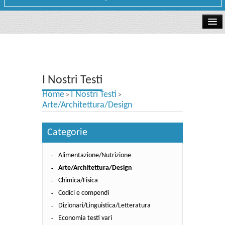
La libreria
I Nostri Testi
I Nostri Testi
Testi Concorsi
Home
I Nostri Testi
>
>
Testi scolastici
Arte/Architettura/Design
Carta Cultura e Carta del Merito - Carta Docente
Categorie
I nostri servizi
Alimentazione/Nutrizione
Dove siamo
Arte/Architettura/Design
Chimica/Fisica
Contatti e Orari
Codici e compendi
Dizionari/Linguistica/Letteratura
Economia testi vari