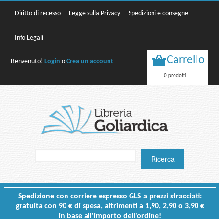
Diritto di recesso
Legge sulla Privacy
Spedizioni e consegne
Info Legali
Carrello
Benvenuto!
Login
o
Crea un account
0 prodotti
Spedizione con corriere espresso GLS a prezzi stracciati:
gratuita con 90 € di spesa, altrimenti a 1,90, 2,90 o 3,90 €
in base all'importo dell'ordine!