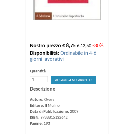
Nostro prezzo € 8,75
-30%
€ 12,50
Disponibilità:
Ordinabile in 4-6
giorni lavorativi
Quantità
AGGIUNGI AL CARRELLO
Descrizione
Autore:
Overy
Editore:
Il Mulino
Data di Pubblicazione:
2009
ISBN:
9788815132642
Pagine:
193