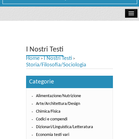
La libreria
I Nostri Testi
I Nostri Testi
Testi Concorsi
Home
I Nostri Testi
>
>
Testi scolastici
Storia/Filosofia/Sociologia
Carta Cultura e Carta del Merito - Carta Docente
Categorie
I nostri servizi
Alimentazione/Nutrizione
Dove siamo
Arte/Architettura/Design
Chimica/Fisica
Contatti e Orari
Codici e compendi
Dizionari/Linguistica/Letteratura
Economia testi vari