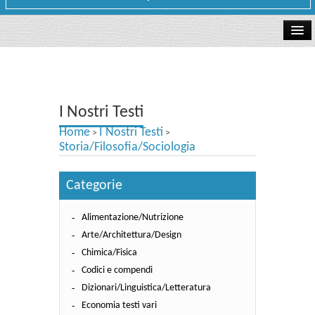
La libreria
I Nostri Testi
I Nostri Testi
Testi Concorsi
Home
I Nostri Testi
>
>
Testi scolastici
Storia/Filosofia/Sociologia
Carta Cultura e Carta del Merito - Carta Docente
Categorie
I nostri servizi
Alimentazione/Nutrizione
Dove siamo
Arte/Architettura/Design
Chimica/Fisica
Contatti e Orari
Codici e compendi
Dizionari/Linguistica/Letteratura
Economia testi vari