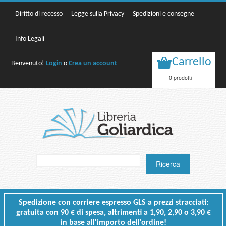
Diritto di recesso
Legge sulla Privacy
Spedizioni e consegne
Info Legali
Carrello
Benvenuto!
Login
o
Crea un account
0 prodotti
Spedizione con corriere espresso GLS a prezzi stracciati:
gratuita con 90 € di spesa, altrimenti a 1,90, 2,90 o 3,90 €
in base all'importo dell'ordine!