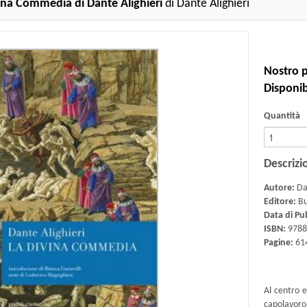
ina Commedia di Dante Alighieri
di Dante Alighieri
Nostro p
Disponibi
Quantità
Descrizi
Autore:
Dan
Editore:
B
Data di Pu
ISBN:
9788
Pagine:
61
Al centro e
capolavor