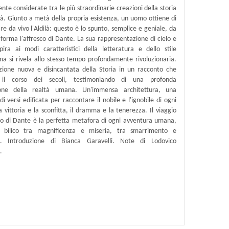
e considerate tra le più straordinarie creazioni della storia
à. Giunto a metà della propria esistenza, un uomo ottiene di
are da vivo l'Aldilà: questo è lo spunto, semplice e geniale, da
forma l'affresco di Dante. La sua rappresentazione di cielo e
spira ai modi caratteristici della letteratura e dello stile
ma si rivela allo stesso tempo profondamente rivoluzionaria.
ione nuova e disincantata della Storia in un racconto che
 il corso dei secoli, testimoniando di una profonda
one della realtà umana. Un'immensa architettura, una
di versi edificata per raccontare il nobile e l'ignobile di ogni
a vittoria e la sconfitta, il dramma e la tenerezza. Il viaggio
no di Dante è la perfetta metafora di ogni avventura umana,
 bilico tra magnificenza e miseria, tra smarrimento e
e. Introduzione di Bianca Garavelli. Note di Lodovico
.