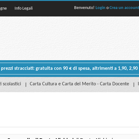
Benvenuto!
Login
o
Crea un accoun
egne
Info Legali
rezzi stracciati: gratuita con 90 € di spesa, altrimenti a 1,90, 2,90
i scolastici
Carta Cultura e Carta del Merito - Carta Docente