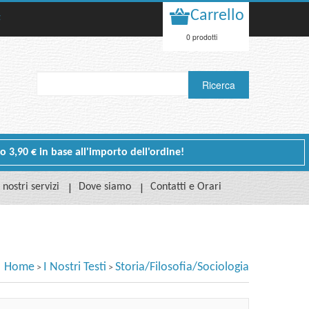
Carrello
t
0 prodotti
 o 3,90 € in base all'importo dell'ordine!
I nostri servizi
Dove siamo
Contatti e Orari
Home
I Nostri Testi
Storia/Filosofia/Sociologia
>
>