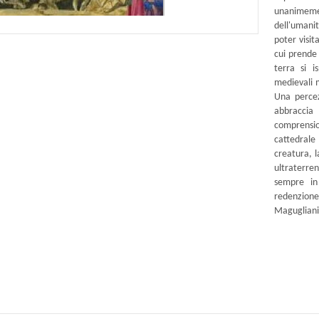
unanimement
dell'umanit
poter visit
cui prende 
terra si i
medievali 
Una percez
abbraccia
comprensi
cattedrale 
creatura, l
ultraterre
sempre in
redenzion
Magugliani