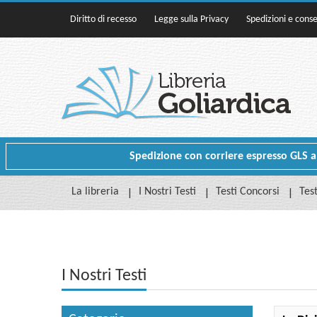
Diritto di recesso
Legge sulla Privacy
Spedizioni e cons
Spedizione con corriere espresso GLS a p
La libreria
I Nostri Testi
Testi Concorsi
Test
I Nostri Testi