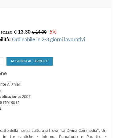
rezzo € 13,30
-5%
€ 14,00
lità:
Ordinabile in 2-3 giorni lavorativi
AGGIUNGI AL CARRELLO
one
te Alighieri
ur
bblicazione:
2007
817018012
4
satto della nostra cultura si trova "La Divina Commedia". Un
o in tre cantiche - Inferno, Purgatorio e Paradiso -