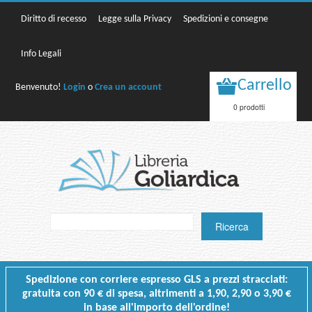
Diritto di recesso
Legge sulla Privacy
Spedizioni e consegne
Info Legali
Carrello
Benvenuto!
Login
o
Crea un account
0 prodotti
Spedizione con corriere espresso GLS a prezzi stracciati:
gratuita con 90 € di spesa, altrimenti a 1,90, 2,90 o 3,90 €
in base all'importo dell'ordine!