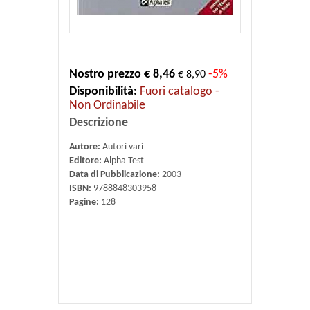
Nostro prezzo € 8,46
-5%
€ 8,90
Disponibilità:
Fuori catalogo -
Non Ordinabile
Descrizione
Autore:
Autori vari
Editore:
Alpha Test
Data di Pubblicazione:
2003
ISBN:
9788848303958
Pagine:
128