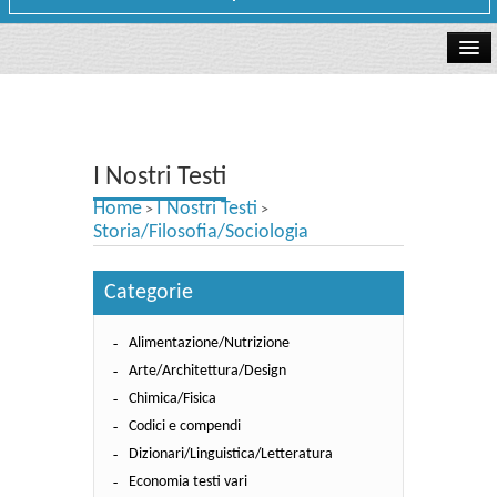
La libreria
I Nostri Testi
I Nostri Testi
Testi Concorsi
Home
I Nostri Testi
>
>
Testi scolastici
Storia/Filosofia/Sociologia
Carta Cultura e Carta del Merito - Carta Docente
Categorie
I nostri servizi
Alimentazione/Nutrizione
Dove siamo
Arte/Architettura/Design
Chimica/Fisica
Contatti e Orari
Codici e compendi
Dizionari/Linguistica/Letteratura
Economia testi vari