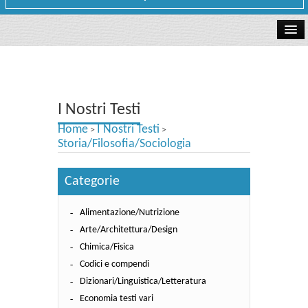
La libreria
I Nostri Testi
I Nostri Testi
Testi Concorsi
Home
I Nostri Testi
>
>
Testi scolastici
Storia/Filosofia/Sociologia
Carta Cultura e Carta del Merito - Carta Docente
Categorie
I nostri servizi
Alimentazione/Nutrizione
Dove siamo
Arte/Architettura/Design
Chimica/Fisica
Contatti e Orari
Codici e compendi
Dizionari/Linguistica/Letteratura
Economia testi vari