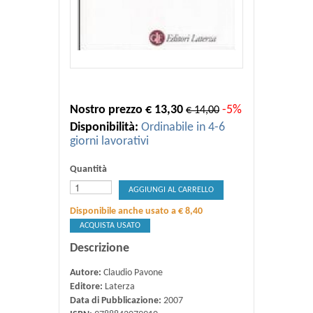
Nostro prezzo € 13,30
-5%
€ 14,00
Disponibilità:
Ordinabile in 4-6
giorni lavorativi
Quantità
AGGIUNGI AL CARRELLO
Disponibile anche usato a € 8,40
ACQUISTA USATO
Descrizione
Autore:
Claudio Pavone
Editore:
Laterza
Data di Pubblicazione:
2007