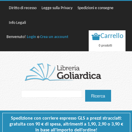
Diritto di recesso
Legge sulla Privacy
Spedizioni e consegne
Info Legali
Carrello
Benvenuto!
Login
o
Crea un account
0 prodotti
Spedizione con corriere espresso GLS a prezzi stracciati:
gratuita con 90 € di spesa, altrimenti a 1,90, 2,90 o 3,90 €
in base all'importo dell'ordine!