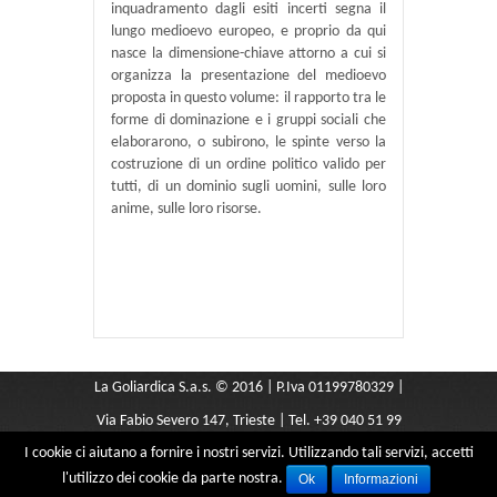
inquadramento dagli esiti incerti segna il
lungo medioevo europeo, e proprio da qui
nasce la dimensione-chiave attorno a cui si
organizza la presentazione del medioevo
proposta in questo volume: il rapporto tra le
forme di dominazione e i gruppi sociali che
elaborarono, o subirono, le spinte verso la
costruzione di un ordine politico valido per
tutti, di un dominio sugli uomini, sulle loro
anime, sulle loro risorse.
La Goliardica S.a.s. © 2016 | P.Iva 01199780329 |
Via Fabio Severo 147, Trieste | Tel. +39 040 51 99
I cookie ci aiutano a fornire i nostri servizi. Utilizzando tali servizi, accetti
291 |
libreriagoliardica@yahoo.it
l'utilizzo dei cookie da parte nostra.
Ok
Informazioni
Credits
Imagina Advisor