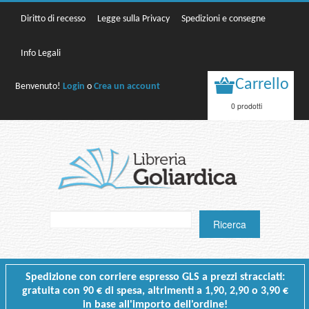
Diritto di recesso
Legge sulla Privacy
Spedizioni e consegne
Info Legali
Carrello
Benvenuto!
Login
o
Crea un account
0 prodotti
Spedizione con corriere espresso GLS a prezzi stracciati:
gratuita con 90 € di spesa, altrimenti a 1,90, 2,90 o 3,90 €
in base all'importo dell'ordine!