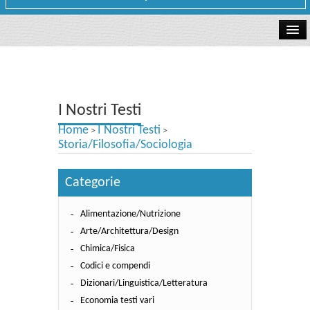
La libreria
I Nostri Testi
I Nostri Testi
Testi Concorsi
Home
I Nostri Testi
>
>
Testi scolastici
Storia/Filosofia/Sociologia
Carta Cultura e Carta del Merito - Carta Docente
Categorie
I nostri servizi
Alimentazione/Nutrizione
Dove siamo
Arte/Architettura/Design
Chimica/Fisica
Contatti e Orari
Codici e compendi
Dizionari/Linguistica/Letteratura
Economia testi vari