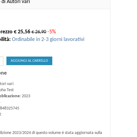
4
di Autori vari
rezzo € 25,56
-5%
€ 26,90
lità:
Ordinabile in 2-3 giorni lavorativi
AGGIUNGI AL CARRELLO
one
ori vari
pha Test
bblicazione:
2023
6
848325745
2
dizione 2023/2024 di questo volume è stata aggiornata sulla