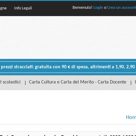
Benvenuto!
Login
o
Crea un accoun
egne
Info Legali
rezzi stracciati: gratuita con 90 € di spesa, altrimenti a 1,90, 2,90
i scolastici
Carta Cultura e Carta del Merito - Carta Docente
Hom