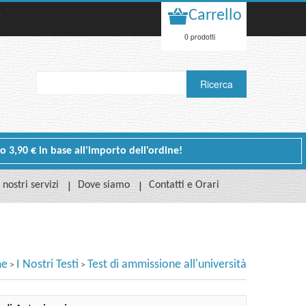
Carrello
t
0 prodotti
 o 3,90 € in base all'importo dell'ordine!
I nostri servizi
Dove siamo
Contatti e Orari
e
I Nostri Testi
Test di ammissione all'università
>
>