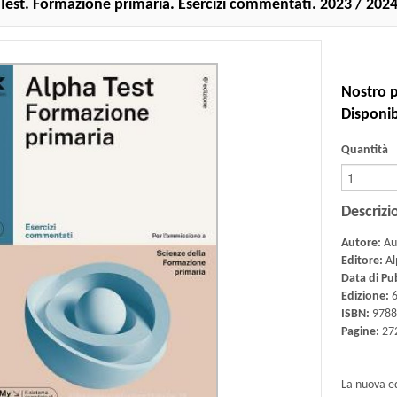
Test. Formazione primaria. Esercizi commentati. 2023 / 202
Nostro p
Disponibi
Quantità
Descrizi
Autore:
Aut
Editore:
Al
Data di Pu
Edizione:
ISBN:
9788
Pagine:
27
La nuova e