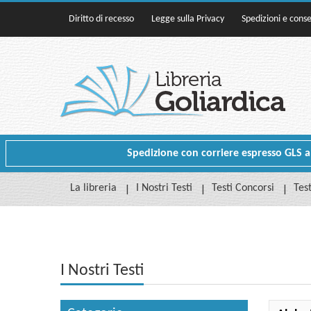
Diritto di recesso
Legge sulla Privacy
Spedizioni e cons
Spedizione con corriere espresso GLS a p
La libreria
I Nostri Testi
Testi Concorsi
Test
I Nostri Testi