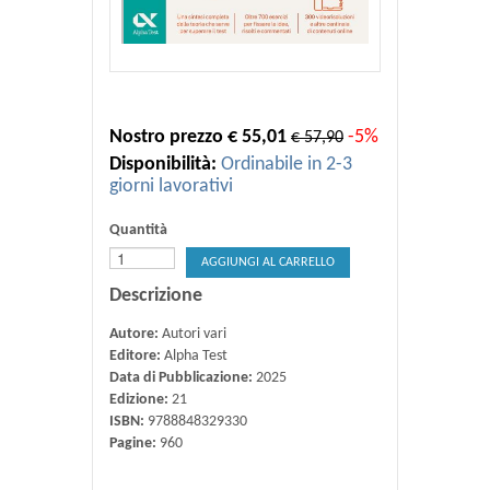
Nostro prezzo € 55,01
-5%
€ 57,90
Disponibilità:
Ordinabile in 2-3
giorni lavorativi
Quantità
AGGIUNGI AL CARRELLO
Descrizione
Autore:
Autori vari
Editore:
Alpha Test
Data di Pubblicazione:
2025
Edizione:
21
ISBN:
9788848329330
Pagine:
960