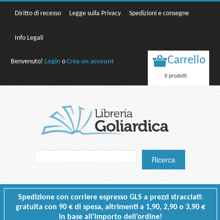
Diritto di recesso
Legge sulla Privacy
Spedizioni e consegne
Info Legali
Carrello
Benvenuto!
Login
o
Crea un account
0 prodotti
Spedizione con corriere espresso GLS a prezzi stracciati:
gratuita con 90 € di spesa, altrimenti a 1,90, 2,90 o 3,90 €
in base all'importo dell'ordine!