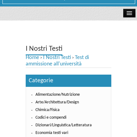
La libreria
I Nostri Testi
I Nostri Testi
Testi Concorsi
Home
I Nostri Testi
Test di
>
>
Testi scolastici
ammissione all'università
Carta Cultura e Carta del Merito - Carta Docente
Categorie
I nostri servizi
Alimentazione/Nutrizione
Dove siamo
Arte/Architettura/Design
Chimica/Fisica
Contatti e Orari
Codici e compendi
Dizionari/Linguistica/Letteratura
Economia testi vari