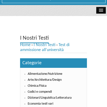
La libreria
I Nostri Testi
I Nostri Testi
Testi Concorsi
Home
I Nostri Testi
Test di
>
>
Testi scolastici
ammissione all'università
Carta Cultura e Carta del Merito - Carta Docente
Categorie
I nostri servizi
Alimentazione/Nutrizione
Dove siamo
Arte/Architettura/Design
Chimica/Fisica
Contatti e Orari
Codici e compendi
Dizionari/Linguistica/Letteratura
Economia testi vari