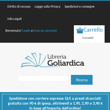
Diritto di recesso
Legge sulla Privacy
Spedizioni e consegne
Info Legali
Carrello
Benvenuto!
Login
o
Crea un account
0 prodotti
Spedizione con corriere espresso GLS a prezzi stracciati:
gratuita con 90 € di spesa, altrimenti a 1,90, 2,90 o 3,90 €
in base all'importo dell'ordine!