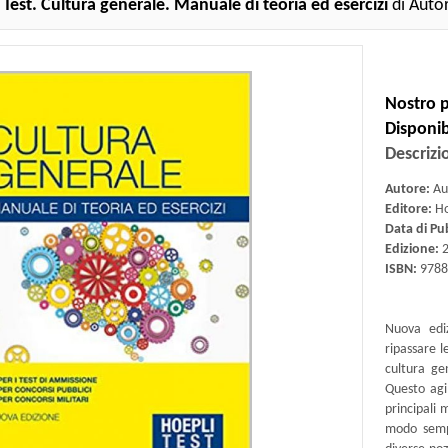
 Test. Cultura generale. Manuale di teoria ed esercizi
di Autor
Nostro p
Disponibi
Descrizi
Autore:
Aut
Editore:
Ho
Data di Pu
Edizione:
2
ISBN:
9788
Nuova ediz
ripassare 
cultura ge
Questo agi
principali 
modo sempl