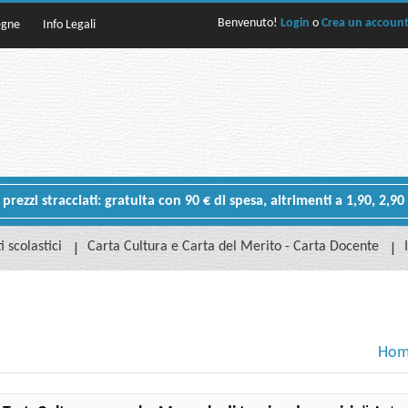
Benvenuto!
Login
o
Crea un accoun
egne
Info Legali
rezzi stracciati: gratuita con 90 € di spesa, altrimenti a 1,90, 2,90
i scolastici
Carta Cultura e Carta del Merito - Carta Docente
Hom