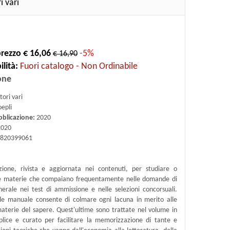
i vari
rezzo € 16,06
-5%
€ 16,90
lità:
Fuori catalogo - Non Ordinabile
one
ori vari
epli
bblicazione:
2020
020
820399061
ione, rivista e aggiornata nei contenuti, per studiare o
le materie che compaiano frequentamente nelle domande di
nerale nei test di ammissione e nelle selezioni concorsuali.
le manuale consente di colmare ogni lacuna in merito alle
materie del sapere. Quest'ultime sono trattate nel volume in
ice e curato per facilitare la memorizzazione di tante e