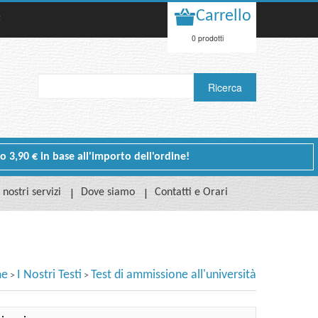
Carrello
t
0 prodotti
 o 3,90 € in base all'importo dell'ordine!
I nostri servizi
Dove siamo
Contatti e Orari
e
I Nostri Testi
Test di ammissione all'università
>
>