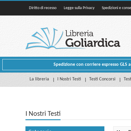
Diritto di recesso
Legge sulla Privacy
Spedizioni e cons
Spedizione con corriere espresso GLS a p
La libreria
I Nostri Testi
Testi Concorsi
Test
I Nostri Testi