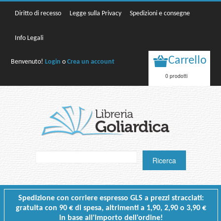
Diritto di recesso
Legge sulla Privacy
Spedizioni e consegne
Info Legali
Carrello
Benvenuto!
Login
o
Crea un account
0 prodotti
Spedizione con corriere espresso GLS a prezzi stracciati:
gratuita con 90 € di spesa, altrimenti a 1,90, 2,90 o 3,90 €
in base all'importo dell'ordine!