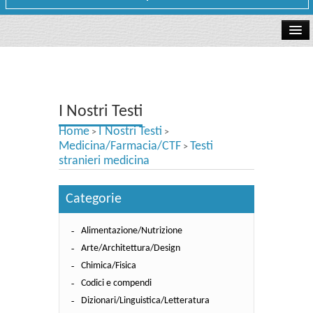
La libreria
I Nostri Testi
I Nostri Testi
Testi Concorsi
Home
I Nostri Testi
>
>
Testi scolastici
Medicina/Farmacia/CTF
Testi
>
stranieri medicina
Carta Cultura e Carta del Merito - Carta Docente
Categorie
I nostri servizi
Alimentazione/Nutrizione
Dove siamo
Arte/Architettura/Design
Contatti e Orari
Chimica/Fisica
Codici e compendi
Dizionari/Linguistica/Letteratura