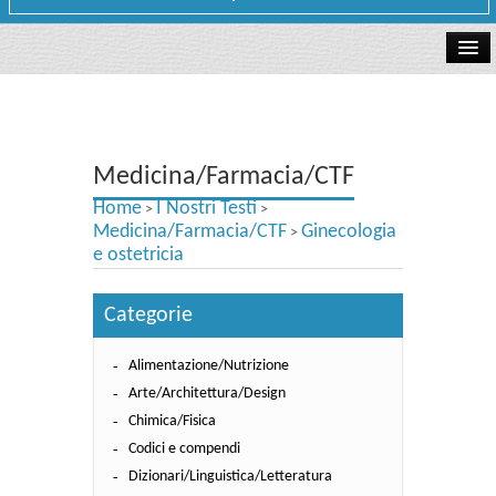
La libreria
I Nostri Testi
Medicina/Farmacia/CTF
Testi Concorsi
Home
I Nostri Testi
>
>
Testi scolastici
Medicina/Farmacia/CTF
Ginecologia
>
e ostetricia
Carta Cultura e Carta del Merito - Carta Docente
Categorie
I nostri servizi
Alimentazione/Nutrizione
Dove siamo
Arte/Architettura/Design
Contatti e Orari
Chimica/Fisica
Codici e compendi
Dizionari/Linguistica/Letteratura