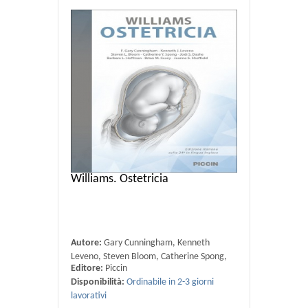
Williams. Ostetricia
Autore:
Gary Cunningham, Kenneth
Leveno, Steven Bloom, Catherine Spong,
Editore:
Piccin
Jodi Dashe, Barbara Hoffman, Brian Casey
Disponibilità:
Ordinabile in 2-3 giorni
lavorativi