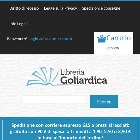
Diritto di recesso
Legge sulla Privacy
Spedizioni e consegne
Info Legali
Carrello
Benvenuto!
Login
o
Crea un account
0 prodotti
Spedizione con corriere espresso GLS a prezzi stracciati:
gratuita con 90 € di spesa, altrimenti a 1,90, 2,90 o 3,90 €
in base all'importo dell'ordine!