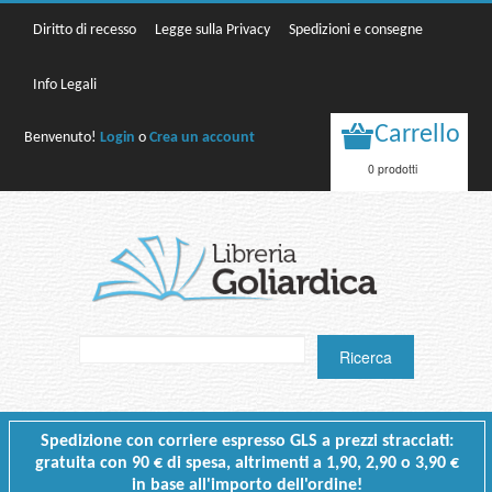
Diritto di recesso
Legge sulla Privacy
Spedizioni e consegne
Info Legali
Carrello
Benvenuto!
Login
o
Crea un account
0 prodotti
Spedizione con corriere espresso GLS a prezzi stracciati:
gratuita con 90 € di spesa, altrimenti a 1,90, 2,90 o 3,90 €
in base all'importo dell'ordine!