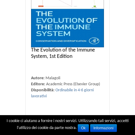
The Evolution of the Immune
System, 1st Edition
Autore:
Malagoli
Editore:
Academic Press (Elsevier Group)
Disponibilità:
Ordinabile in 4-6 giorni
lavorativi
€ 71,95
€ 71.95
I cookie ci aiutano a fornire i nostri servizi. Utilizzando tali servizi, accetti
l'utilizzo dei cookie da parte nostra.
Ok
Informazioni