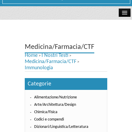
La libreria
I Nostri Testi
Medicina/Farmacia/CTF
Testi Concorsi
Home
I Nostri Testi
>
>
Testi scolastici
Medicina/Farmacia/CTF
>
Immunologia
Carta Cultura e Carta del Merito - Carta Docente
Categorie
I nostri servizi
Alimentazione/Nutrizione
Dove siamo
Arte/Architettura/Design
Contatti e Orari
Chimica/Fisica
Codici e compendi
Dizionari/Linguistica/Letteratura