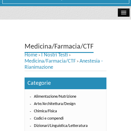
La libreria
I Nostri Testi
Medicina/Farmacia/CTF
Testi Concorsi
Home
I Nostri Testi
>
>
Testi scolastici
Medicina/Farmacia/CTF
Anestesia -
>
Rianimazione
Carta Cultura e Carta del Merito - Carta Docente
Categorie
I nostri servizi
Alimentazione/Nutrizione
Dove siamo
Arte/Architettura/Design
Contatti e Orari
Chimica/Fisica
Codici e compendi
Dizionari/Linguistica/Letteratura