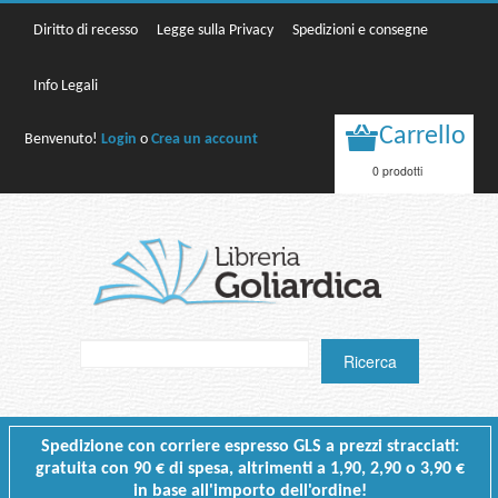
Diritto di recesso
Legge sulla Privacy
Spedizioni e consegne
Info Legali
Carrello
Benvenuto!
Login
o
Crea un account
0 prodotti
Spedizione con corriere espresso GLS a prezzi stracciati:
gratuita con 90 € di spesa, altrimenti a 1,90, 2,90 o 3,90 €
in base all'importo dell'ordine!