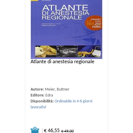
Atlante di anestesia regionale
Autore:
Meier, Buttner
Editore:
Edra
Disponibilità:
Ordinabile in 4-6 giorni
lavorativi
€ 46,55
€ 49.00