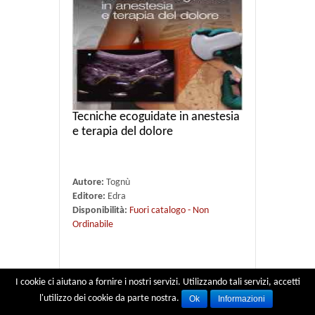
Tecniche ecoguidate in anestesia
e terapia del dolore
Autore:
Tognù
Editore:
Edra
Disponibilità:
Fuori catalogo - Non
Ordinabile
€ 23,75
€ 25.00
I cookie ci aiutano a fornire i nostri servizi. Utilizzando tali servizi, accetti
l'utilizzo dei cookie da parte nostra.
Ok
Informazioni