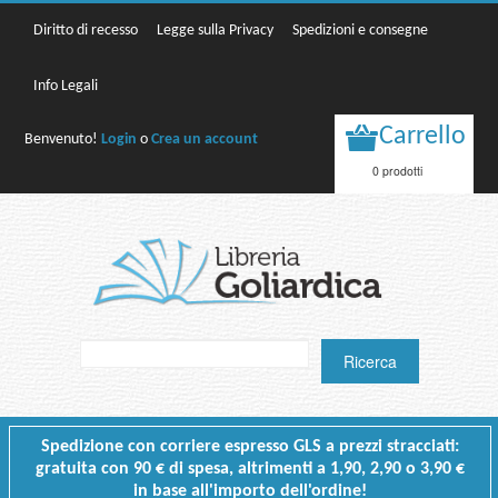
Diritto di recesso
Legge sulla Privacy
Spedizioni e consegne
Info Legali
Carrello
Benvenuto!
Login
o
Crea un account
0 prodotti
Spedizione con corriere espresso GLS a prezzi stracciati:
gratuita con 90 € di spesa, altrimenti a 1,90, 2,90 o 3,90 €
in base all'importo dell'ordine!