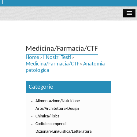
La libreria
I Nostri Testi
Medicina/Farmacia/CTF
Testi Concorsi
Home
I Nostri Testi
>
>
Testi scolastici
Medicina/Farmacia/CTF
Anatomia
>
patologica
Carta Cultura e Carta del Merito - Carta Docente
Categorie
I nostri servizi
Alimentazione/Nutrizione
Dove siamo
Arte/Architettura/Design
Contatti e Orari
Chimica/Fisica
Codici e compendi
Dizionari/Linguistica/Letteratura