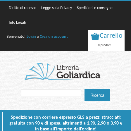
Diritto di recesso
Legge sulla Privacy
Spedizioni e consegne
Info Legali
Carrello
Benvenuto!
Login
o
Crea un account
0 prodotti
Spedizione con corriere espresso GLS a prezzi stracciati:
gratuita con 90 € di spesa, altrimenti a 1,90, 2,90 o 3,90 €
in base all'importo dell'ordine!