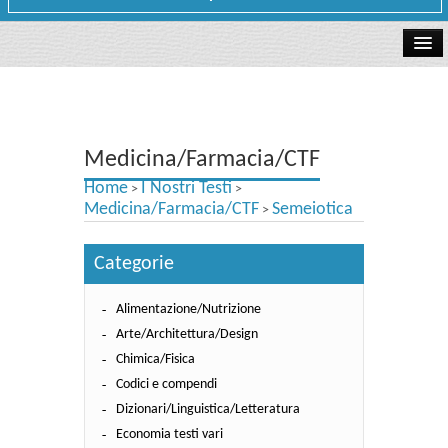
La libreria
I Nostri Testi
Medicina/Farmacia/CTF
Testi Concorsi
Home
I Nostri Testi
>
>
Testi scolastici
Medicina/Farmacia/CTF
Semeiotica
>
Carta Cultura e Carta del Merito - Carta Docente
Categorie
I nostri servizi
Alimentazione/Nutrizione
Dove siamo
Arte/Architettura/Design
Chimica/Fisica
Contatti e Orari
Codici e compendi
Dizionari/Linguistica/Letteratura
Economia testi vari