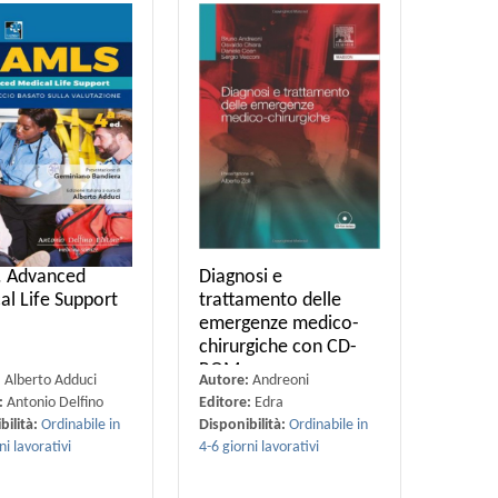
 Advanced
Diagnosi e
al Life Support
trattamento delle
emergenze medico-
chirurgiche con CD-
ROM
:
Alberto Adduci
Autore:
Andreoni
:
Antonio Delfino
Editore:
Edra
bilità:
Ordinabile in
Disponibilità:
Ordinabile in
ni lavorativi
4-6 giorni lavorativi