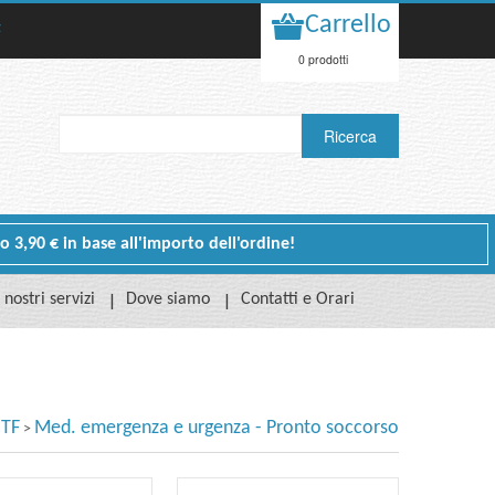
Carrello
t
0 prodotti
 o 3,90 € in base all'importo dell'ordine!
I nostri servizi
Dove siamo
Contatti e Orari
CTF
Med. emergenza e urgenza - Pronto soccorso
>