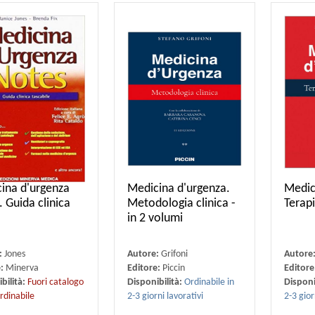
ina d'urgenza
Medicina d'urgenza.
Medic
. Guida clinica
Metodologia clinica -
Terap
in 2 volumi
:
Jones
Autore:
Grifoni
Autore
e:
Minerva
Editore:
Piccin
Editore
bilità:
Fuori catalogo
Disponibilità:
Ordinabile in
Disponi
rdinabile
2-3 giorni lavorativi
2-3 gior