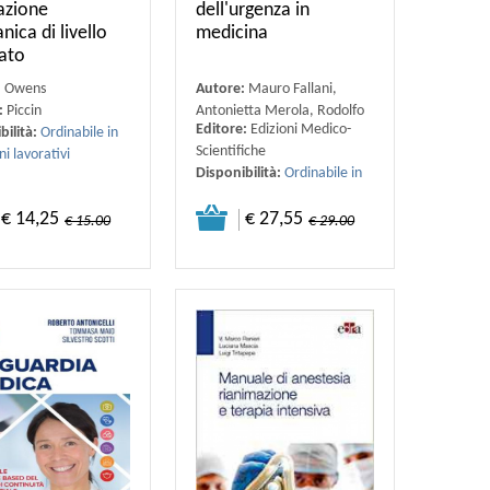
lazione
dell'urgenza in
ica di livello
medicina
ato
:
Owens
Autore:
Mauro Fallani,
:
Piccin
Antonietta Merola, Rodolfo
Editore:
Edizioni Medico-
bilità:
Ordinabile in
Ferrari
Scientifiche
ni lavorativi
Disponibilità:
Ordinabile in
4-6 giorni lavorativi
€ 14,25
€ 27,55
€ 15.00
€ 29.00