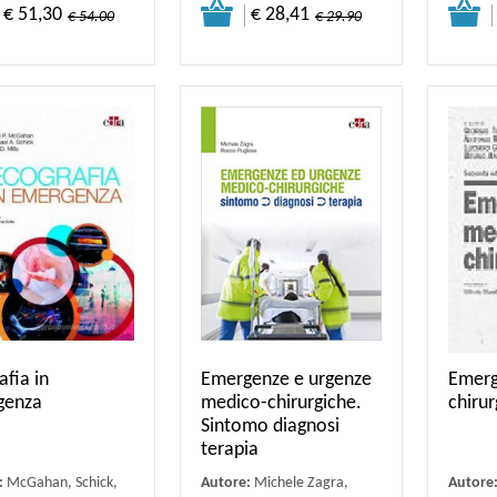
€ 51,30
€ 28,41
€ 54.00
€ 29.90
afia in
Emergenze e urgenze
Emerg
genza
medico-chirurgiche.
chirur
Sintomo diagnosi
terapia
:
McGahan, Schick,
Autore:
Michele Zagra,
Autore