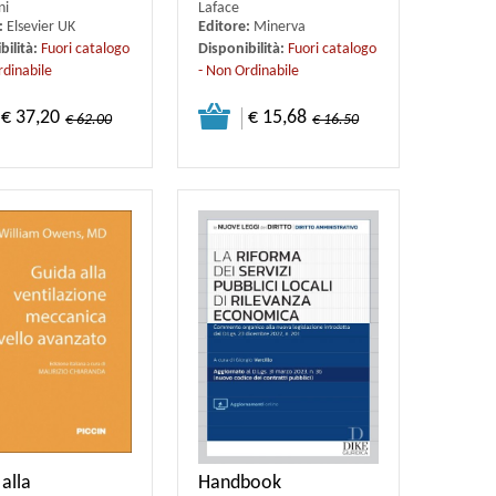
ni
Laface
:
Elsevier UK
Editore:
Minerva
bilità:
Fuori catalogo
Disponibilità:
Fuori catalogo
rdinabile
- Non Ordinabile
€ 37,20
€ 15,68
€ 62.00
€ 16.50
alla
Handbook