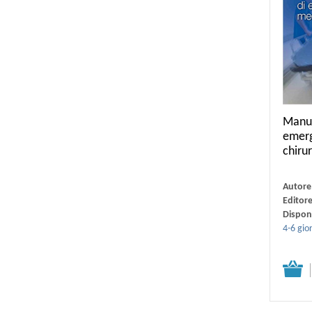
Manua
emer
chiru
Autore
Editor
Disponi
4-6 gior
Dettagli