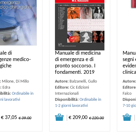
le di
Manuale di medicina
Manual
genze medico-
di emergenza e di
segni 
rgiche
pronto soccorso. I
eviden
fondamenti. 2019
clinic
:
Milone, Di Millo
Autore:
Balzanelli, Gullo
Autore
e:
Edra
Editore:
Cic Edizioni
Editore
bilità:
Ordinabile in
Internazionali
Falco
ni lavorativi
Disponibilità:
Ordinabile in
Disponi
1-2 giorni lavorativi
7-10 gio
€ 37,05
€ 209,00
€ 39.00
€ 220.00