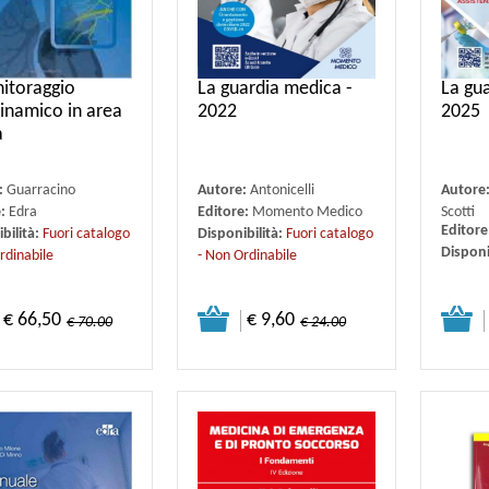
nitoraggio
La guardia medica -
La gu
namico in area
2022
2025
a
:
Guarracino
Autore:
Antonicelli
Autore
e:
Edra
Editore:
Momento Medico
Scotti
Editore
bilità:
Fuori catalogo
Disponibilità:
Fuori catalogo
Disponi
rdinabile
- Non Ordinabile
€ 66,50
€ 9,60
€ 70.00
€ 24.00