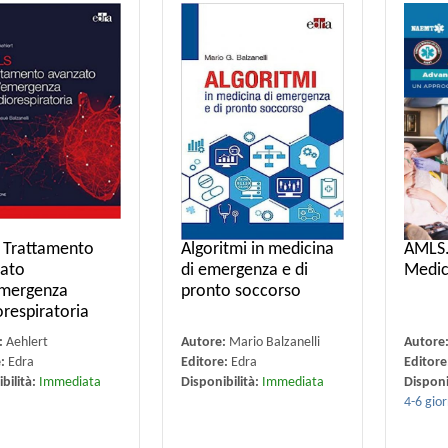
 Trattamento
Algoritmi in medicina
AMLS.
ato
di emergenza e di
Medic
emergenza
pronto soccorso
orespiratoria
:
Aehlert
Autore:
Mario Balzanelli
Autore
e:
Edra
Editore:
Edra
Editore
bilità:
Immediata
Disponibilità:
Immediata
Disponi
4-6 gior