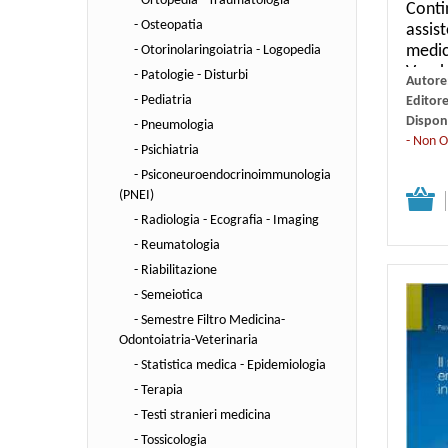
- Ortopedia - Traumatologia
Conti
- Osteopatia
assist
medic
- Otorinolaringoiatria - Logopedia
Vecch
- Patologie - Disturbi
Autore
- Pediatria
Editor
Disponi
- Pneumologia
- Non O
- Psichiatria
- Psiconeuroendocrinoimmunologia
(PNEI)
Dettagli
- Radiologia - Ecografia - Imaging
- Reumatologia
- Riabilitazione
- Semeiotica
- Semestre Filtro Medicina-
Odontoiatria-Veterinaria
- Statistica medica - Epidemiologia
- Terapia
- Testi stranieri medicina
- Tossicologia