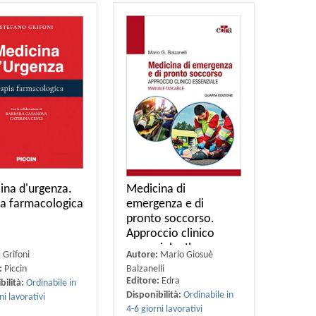
ina d'urgenza.
Medicina di
ia farmacologica
emergenza e di
pronto soccorso.
Approccio clinico
essenziale. Il
:
Grifoni
Autore:
Mario Giosuè
:
Piccin
Balzanelli
Editore:
Edra
bilità:
Ordinabile in
Disponibilità:
Ordinabile in
ni lavorativi
4-6 giorni lavorativi