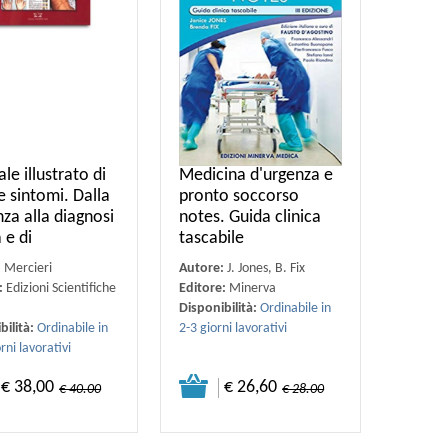
e illustrato di
Medicina d'urgenza e
e sintomi. Dalla
pronto soccorso
za alla diagnosi
notes. Guida clinica
a e di
tascabile
:
Mercieri
Autore:
J. Jones, B. Fix
:
Edizioni Scientifiche
Editore:
Minerva
Disponibilità:
Ordinabile in
bilità:
Ordinabile in
2-3 giorni lavorativi
rni lavorativi
€ 38,00
€ 26,60
€ 40.00
€ 28.00