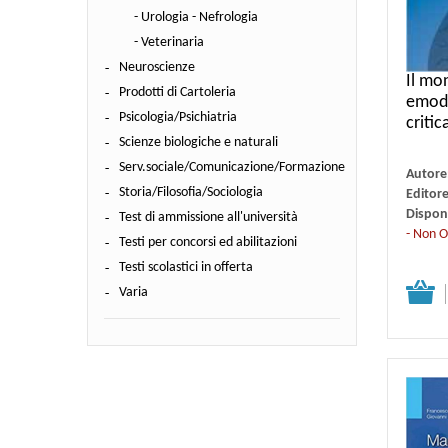
- Urologia - Nefrologia
- Veterinaria
Neuroscienze
Il mo
Prodotti di Cartoleria
emodi
Psicologia/Psichiatria
critic
Scienze biologiche e naturali
Serv.sociale/Comunicazione/Formazione
Autore
Storia/Filosofia/Sociologia
Editor
Disponi
Test di ammissione all'università
- Non O
Testi per concorsi ed abilitazioni
Testi scolastici in offerta
Dettagli
Varia