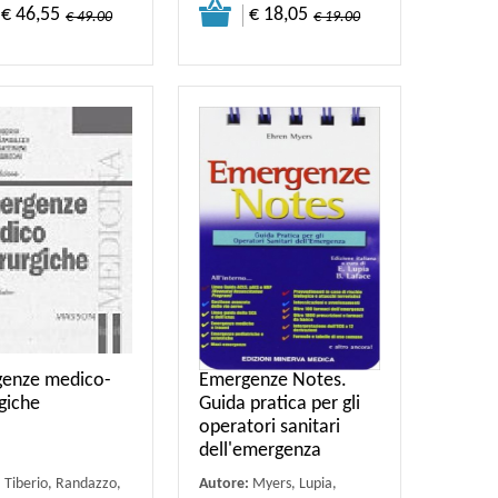
€ 46,55
€ 18,05
€ 49.00
€ 19.00
enze medico-
Emergenze Notes.
giche
Guida pratica per gli
operatori sanitari
dell'emergenza
:
Tiberio, Randazzo,
Autore:
Myers, Lupia,