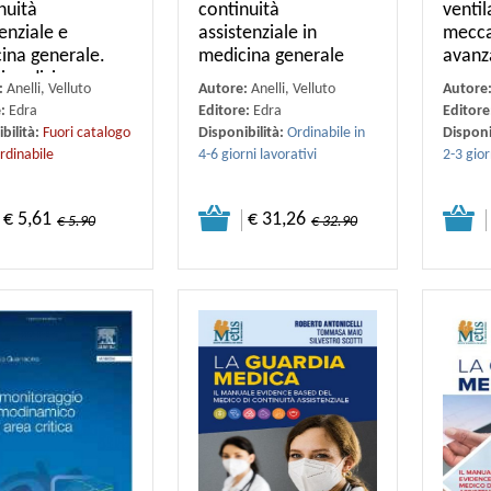
nuità
continuità
venti
enziale e
assistenziale in
meccan
ina generale.
medicina generale
avanz
ia edizione
:
Anelli, Velluto
Autore:
Anelli, Velluto
Autore
e:
Edra
Editore:
Edra
Editore
bilità:
Fuori catalogo
Disponibilità:
Ordinabile in
Disponi
rdinabile
4-6 giorni lavorativi
2-3 gior
€ 5,61
€ 31,26
€ 5.90
€ 32.90