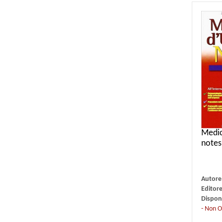
Medic
notes
Autore
Editor
Disponi
- Non O