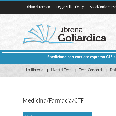
Diritto di recesso
Legge sulla Privacy
Spedizioni e cons
Spedizione con corriere espresso GLS a p
La libreria
I Nostri Testi
Testi Concorsi
Test
Medicina/Farmacia/CTF