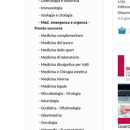
- Ginecologia e ostetricia
Mills
Editor
- Immunologia
Disponi
- Istologia e citologia
4-6 gior
- Med. emergenza e urgenza -
Pronto soccorso
Dettagli
- Medicina complementare
- Medicina del lavoro
- Medicina dello sport
- Medicina di laboratorio
- Medicina divulgativa per tutti
- Medicina e Chirugia estetica
- Medicina interna
- Medicina legale
- Microbiologia - Virologia
- Neurologia
- Oculistica - Oftalmologia
- Odontoiatria
- Oncologia
Guard