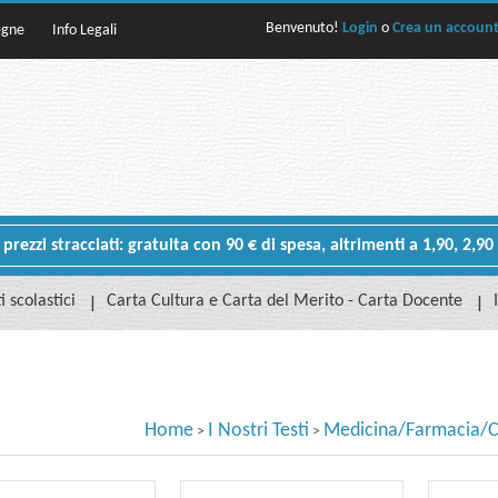
Benvenuto!
Login
o
Crea un accoun
egne
Info Legali
rezzi stracciati: gratuita con 90 € di spesa, altrimenti a 1,90, 2,90
i scolastici
Carta Cultura e Carta del Merito - Carta Docente
Home
I Nostri Testi
Medicina/Farmacia/
>
>