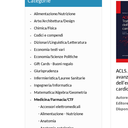
Categorie
Alimentazione/Nutrizione
Arte/Architettura/Design
Chimica/Fisica
Codici e compendi
Dizionari/Linguistica/Letteratura
Economia testi vari
Economia/Scienze Politiche
Gift Cards - Buoni regalo
ACLS.
Giurisprudenza
avanz
Infermieristica/Lauree Sanitarie
dell'
Ingegneria/Informatica
cardi
Matematica/Algebra/Geometria
Autore
Medicina/Farmacia/CTF
Editor
- Accessori elettromedicali
Disponi
- Alimentazione - Nutrizione
- Anatomia