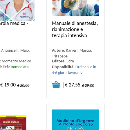
ardia medica -
Manuale di anestesia,
rianimazione e
terapia intensiva
:
Antonicelli, Maio,
Autore:
Ranieri, Mascia,
Tritapepe
:
Momento Medico
Editore:
Edra
bilità:
Immediata
Disponibilità:
Ordinabile in
4-6 giorni lavorativi
€ 19,00
€ 27,55
€ 20.00
€ 29.00