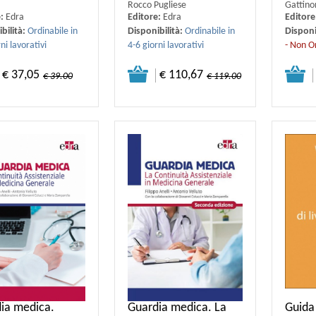
Rocco Pugliese
Gattino
e:
Edra
Editore:
Edra
Editore
bilità:
Ordinabile in
Disponibilità:
Ordinabile in
Disponi
ni lavorativi
4-6 giorni lavorativi
- Non O
€ 37,05
€ 110,67
€ 39.00
€ 119.00
ia medica.
Guardia medica. La
Guida 