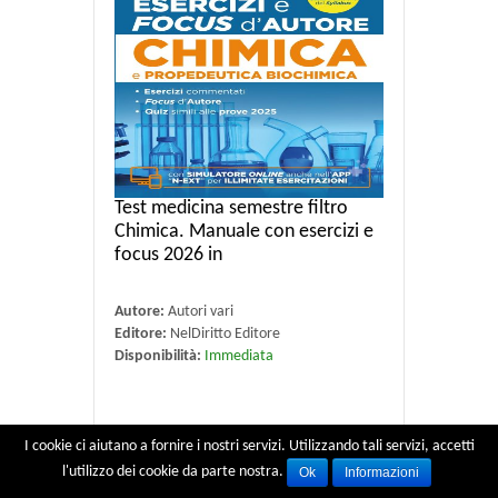
Test medicina semestre filtro
Chimica. Manuale con esercizi e
focus 2026 in
Autore:
Autori vari
Editore:
NelDiritto Editore
Disponibilità:
Immediata
I cookie ci aiutano a fornire i nostri servizi. Utilizzando tali servizi, accetti
€ 26,60
€ 28.00
l'utilizzo dei cookie da parte nostra.
Ok
Informazioni