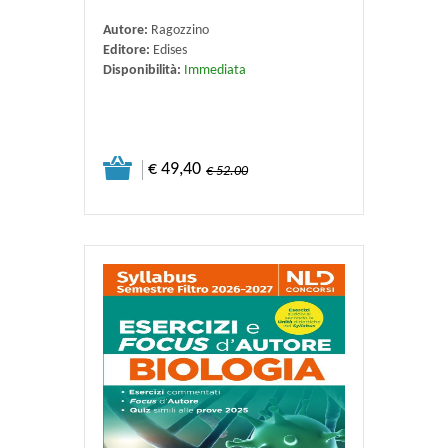
Autore:
Ragozzino
Editore:
Edises
Disponibilità:
Immediata
€ 49,40
€ 52.00