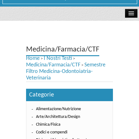
La libreria
I Nostri Testi
Medicina/Farmacia/CTF
Testi Concorsi
Home
I Nostri Testi
>
>
Testi scolastici
Medicina/Farmacia/CTF
Semestre
>
Filtro Medicina-Odontoiatria-
Carta Cultura e Carta del Merito - Carta Docente
Veterinaria
I nostri servizi
Categorie
Dove siamo
Alimentazione/Nutrizione
Arte/Architettura/Design
Contatti e Orari
Chimica/Fisica
Codici e compendi