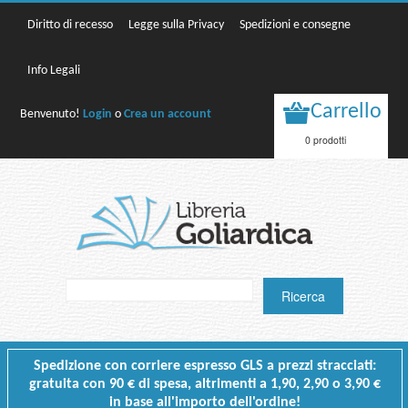
Diritto di recesso
Legge sulla Privacy
Spedizioni e consegne
Info Legali
Carrello
Benvenuto!
Login
o
Crea un account
0 prodotti
Spedizione con corriere espresso GLS a prezzi stracciati:
gratuita con 90 € di spesa, altrimenti a 1,90, 2,90 o 3,90 €
in base all'importo dell'ordine!