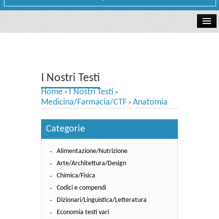
La libreria
I Nostri Testi
I Nostri Testi
Testi Concorsi
Home
I Nostri Testi
>
>
Testi scolastici
Medicina/Farmacia/CTF
Anatomia
>
Carta Cultura e Carta del Merito - Carta Docente
Categorie
I nostri servizi
Alimentazione/Nutrizione
Dove siamo
Arte/Architettura/Design
Chimica/Fisica
Contatti e Orari
Codici e compendi
Dizionari/Linguistica/Letteratura
Economia testi vari