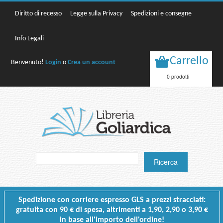
Diritto di recesso
Legge sulla Privacy
Spedizioni e consegne
Info Legali
Carrello
Benvenuto!
Login
o
Crea un account
0 prodotti
Spedizione con corriere espresso GLS a prezzi stracciati:
gratuita con 90 € di spesa, altrimenti a 1,90, 2,90 o 3,90 €
in base all'importo dell'ordine!