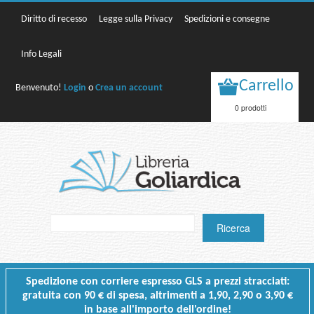
Diritto di recesso
Legge sulla Privacy
Spedizioni e consegne
Info Legali
Carrello
Benvenuto!
Login
o
Crea un account
0 prodotti
Spedizione con corriere espresso GLS a prezzi stracciati:
gratuita con 90 € di spesa, altrimenti a 1,90, 2,90 o 3,90 €
in base all'importo dell'ordine!