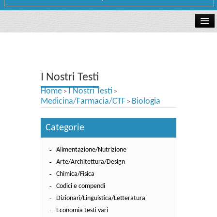
La libreria
I Nostri Testi
I Nostri Testi
Testi Concorsi
Home
I Nostri Testi
>
>
Testi scolastici
Medicina/Farmacia/CTF
Biologia
>
Carta Cultura e Carta del Merito - Carta Docente
Categorie
I nostri servizi
Alimentazione/Nutrizione
Dove siamo
Arte/Architettura/Design
Chimica/Fisica
Contatti e Orari
Codici e compendi
Dizionari/Linguistica/Letteratura
Economia testi vari