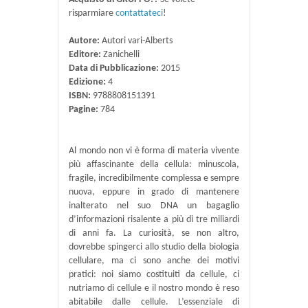
risparmiare
contattateci
!
Autore:
Autori vari-Alberts
Editore:
Zanichelli
Data di Pubblicazione:
2015
Edizione:
4
ISBN:
9788808151391
Pagine:
784
Al mondo non vi è forma di materia vivente
più affascinante della cellula: minuscola,
fragile, incredibilmente complessa e sempre
nuova, eppure in grado di mantenere
inalterato nel suo DNA un bagaglio
d’informazioni risalente a più di tre miliardi
di anni fa. La curiosità, se non altro,
dovrebbe spingerci allo studio della biologia
cellulare, ma ci sono anche dei motivi
pratici: noi siamo costituiti da cellule, ci
nutriamo di cellule e il nostro mondo è reso
abitabile dalle cellule. L’essenziale di