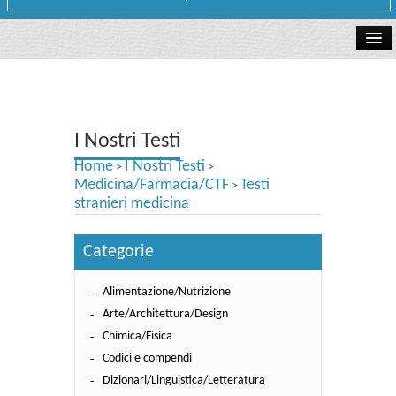
La libreria
I Nostri Testi
I Nostri Testi
Testi Concorsi
Home
I Nostri Testi
>
>
Testi scolastici
Medicina/Farmacia/CTF
Testi
>
stranieri medicina
Carta Cultura e Carta del Merito - Carta Docente
Categorie
I nostri servizi
Alimentazione/Nutrizione
Dove siamo
Arte/Architettura/Design
Contatti e Orari
Chimica/Fisica
Codici e compendi
Dizionari/Linguistica/Letteratura