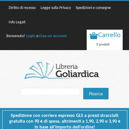
Diritto di recesso
Legge sulla Privacy
Spedizioni e consegne
Info Legali
Carrello
Benvenuto!
Login
o
Crea un account
0 prodotti
Spedizione con corriere espresso GLS a prezzi stracciati:
gratuita con 90 € di spesa, altrimenti a 1,90, 2,90 o 3,90 €
in base all'importo dell'ordine!