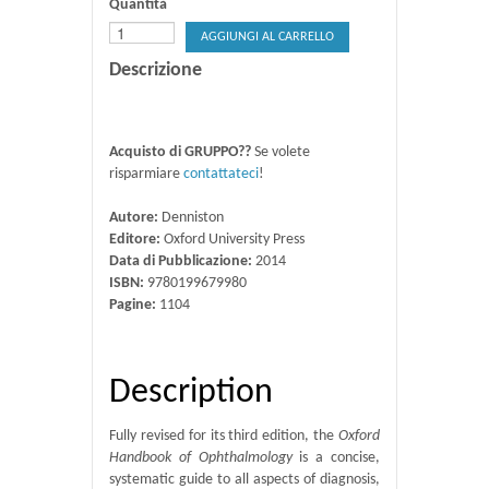
Quantità
AGGIUNGI AL CARRELLO
Descrizione
Acquisto di GRUPPO??
Se volete
risparmiare
contattateci
!
Autore:
Denniston
Editore:
Oxford University Press
Data di Pubblicazione:
2014
ISBN:
9780199679980
Pagine:
1104
Description
Fully revised for its third edition, the
Oxford
Handbook of Ophthalmology
is a concise,
systematic guide to all aspects of diagnosis,