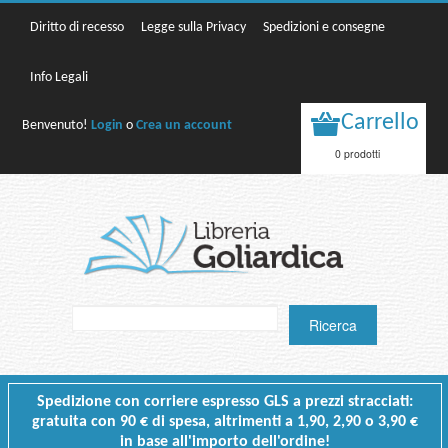
Diritto di recesso
Legge sulla Privacy
Spedizioni e consegne
Info Legali
Carrello
Benvenuto!
Login
o
Crea un account
0 prodotti
Spedizione con corriere espresso GLS a prezzi stracciati:
gratuita con 90 € di spesa, altrimenti a 1,90, 2,90 o 3,90 €
in base all'importo dell'ordine!