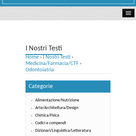
La libreria
I Nostri Testi
I Nostri Testi
Testi Concorsi
Home
I Nostri Testi
>
>
Testi scolastici
Medicina/Farmacia/CTF
>
Odontoiatria
Carta Cultura e Carta del Merito - Carta Docente
Categorie
I nostri servizi
Alimentazione/Nutrizione
Dove siamo
Arte/Architettura/Design
Contatti e Orari
Chimica/Fisica
Codici e compendi
Dizionari/Linguistica/Letteratura