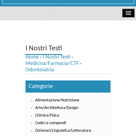
La libreria
I Nostri Testi
I Nostri Testi
Testi Concorsi
Home
I Nostri Testi
>
>
Testi scolastici
Medicina/Farmacia/CTF
>
Odontoiatria
Carta Cultura e Carta del Merito - Carta Docente
Categorie
I nostri servizi
Alimentazione/Nutrizione
Dove siamo
Arte/Architettura/Design
Contatti e Orari
Chimica/Fisica
Codici e compendi
Dizionari/Linguistica/Letteratura