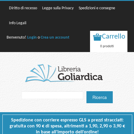
Diritto di recesso
Legge sulla Privacy
Spedizioni e consegne
Info Legali
Carrello
Benvenuto!
Login
o
Crea un account
0 prodotti
Spedizione con corriere espresso GLS a prezzi stracciati:
gratuita con 90 € di spesa, altrimenti a 1,90, 2,90 o 3,90 €
in base all'importo dell'ordine!