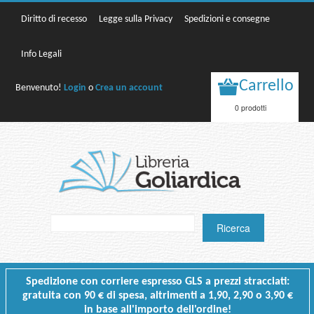
Diritto di recesso
Legge sulla Privacy
Spedizioni e consegne
Info Legali
Carrello
Benvenuto!
Login
o
Crea un account
0 prodotti
Spedizione con corriere espresso GLS a prezzi stracciati:
gratuita con 90 € di spesa, altrimenti a 1,90, 2,90 o 3,90 €
in base all'importo dell'ordine!