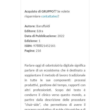
Acquisto di GRUPPO??
Se volete
risparmiare
contattateci
!
Autore:
Baruffaldi
Editore:
Edra
Data di Pubblicazione:
2022
Edizione:
1
ISBN:
9788821452161
Pagine:
216
Parlare oggi di odontoiatria digitale significa
parlare di un ecosistema che è destinato a
soppiantare il metodo di lavoro tradizionale
in tutte le sue componenti: processi
produttivi, gestione del tempo, rapporti con
altri professionisti. Scopo del testo è
condurre il clinico verso questo mondo, a
partire dalla descrizione delle procedure
“chair-side”, che permettono di avere il
processo produttivo di guide chirurgiche e di