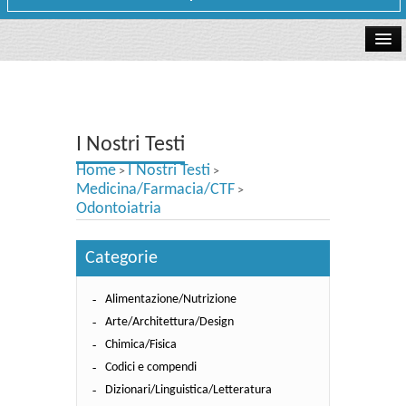
La libreria
I Nostri Testi
I Nostri Testi
Testi Concorsi
Home
I Nostri Testi
>
>
Testi scolastici
Medicina/Farmacia/CTF
>
Odontoiatria
Carta Cultura e Carta del Merito - Carta Docente
Categorie
I nostri servizi
Alimentazione/Nutrizione
Dove siamo
Arte/Architettura/Design
Contatti e Orari
Chimica/Fisica
Codici e compendi
Dizionari/Linguistica/Letteratura