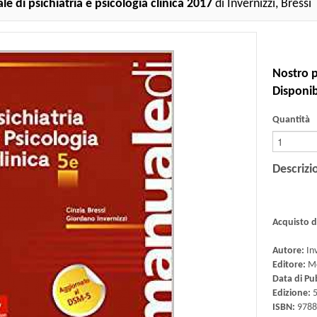
e di psichiatria e psicologia clinica 2017
di Invernizzi, Bressi
Nostro p
Disponibi
Quantità
Descrizi
Acquisto 
Autore:
Inv
Editore:
Mc
Data di Pu
Edizione:
ISBN:
9788