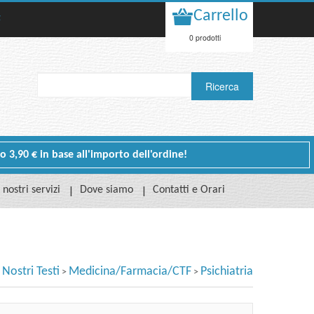
Carrello
t
0 prodotti
 o 3,90 € in base all'importo dell'ordine!
I nostri servizi
Dove siamo
Contatti e Orari
I Nostri Testi
Medicina/Farmacia/CTF
Psichiatria
>
>