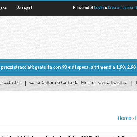
Benvenuto!
Login
o
Crea un accoun
egne
Info Legali
rezzi stracciati: gratuita con 90 € di spesa, altrimenti a 1,90, 2,90
i scolastici
Carta Cultura e Carta del Merito - Carta Docente
Home
>