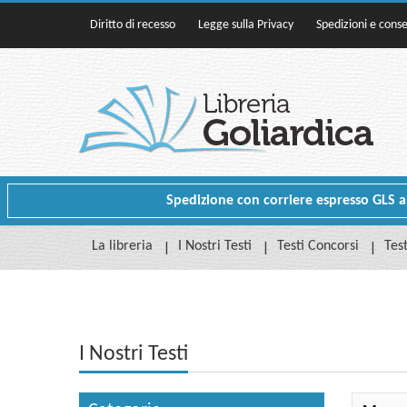
Diritto di recesso
Legge sulla Privacy
Spedizioni e cons
Spedizione con corriere espresso GLS a p
La libreria
I Nostri Testi
Testi Concorsi
Test
I Nostri Testi