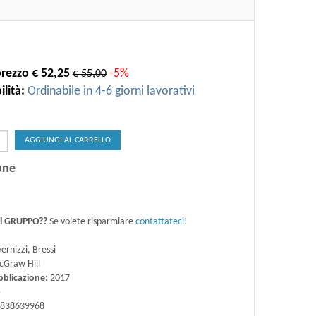
rezzo € 52,25
-5%
€ 55,00
lità:
Ordinabile in 4-6 giorni lavorativi
AGGIUNGI AL CARRELLO
one
di GRUPPO??
Se volete risparmiare
contattateci
!
ernizzi, Bressi
Graw Hill
bblicazione:
2017
5
838639968