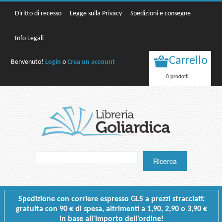
Diritto di recesso
Legge sulla Privacy
Spedizioni e consegne
Info Legali
Carrello
Benvenuto!
Login
o
Crea un account
0 prodotti
Spedizione con corriere espresso GLS a prezzi stracciati:
gratuita con 90 € di spesa, altrimenti a 1,90, 2,90 o 3,90 €
in base all'importo dell'ordine!