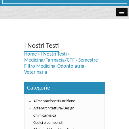
La libreria
I Nostri Testi
I Nostri Testi
Testi Concorsi
Home
I Nostri Testi
>
>
Testi scolastici
Medicina/Farmacia/CTF
Semestre
>
Filtro Medicina-Odontoiatria-
Carta Cultura e Carta del Merito - Carta Docente
Veterinaria
I nostri servizi
Categorie
Dove siamo
Alimentazione/Nutrizione
Arte/Architettura/Design
Contatti e Orari
Chimica/Fisica
Codici e compendi