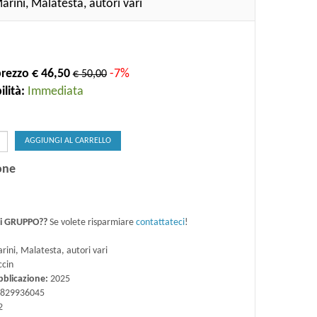
arini, Malatesta, autori vari
rezzo € 46,50
-7%
€ 50,00
lità:
Immediata
AGGIUNGI AL CARRELLO
one
di GRUPPO??
Se volete risparmiare
contattateci
!
ini, Malatesta, autori vari
ccin
bblicazione:
2025
829936045
2