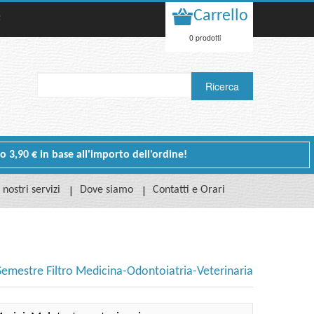
Carrello
t
0 prodotti
 o 3,90 € in base all'importo dell'ordine!
I nostri servizi
Dove siamo
Contatti e Orari
Semestre Filtro Medicina-Odontoiatria-Veterinaria