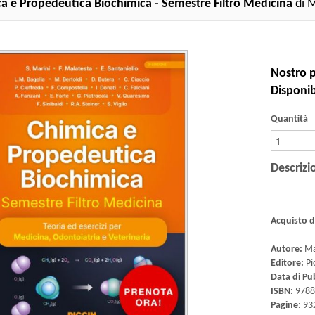
a e Propedeutica Biochimica - Semestre Filtro Medicina
di M
Nostro p
Disponibi
Quantità
Descrizi
Acquisto 
Autore:
Mar
Editore:
Pi
Data di Pu
ISBN:
9788
Pagine:
93