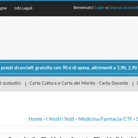
Benvenuto!
Login
o
Crea un accoun
egne
Info Legali
rezzi stracciati: gratuita con 90 € di spesa, altrimenti a 1,90, 2,90
i scolastici
Carta Cultura e Carta del Merito - Carta Docente
Home
I Nostri Testi
Medicina/Farmacia/CTF
>
>
>