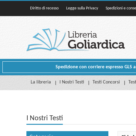
Diritto di recesso
Legge sulla Privacy
Spedizioni e cons
Spedizione con corriere espresso GLS a p
La libreria
I Nostri Testi
Testi Concorsi
Test
I Nostri Testi