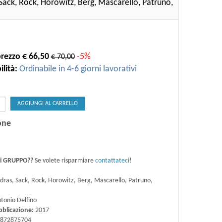
Sack, Rock, Horowitz, Berg, Mascarello, Patruno,
rezzo € 66,50
-5%
€ 70,00
lità:
Ordinabile in 4-6 giorni lavorativi
AGGIUNGI AL CARRELLO
one
di GRUPPO??
Se volete risparmiare
contattateci
!
ras, Sack, Rock, Horowitz, Berg, Mascarello, Patruno,
tonio Delfino
bblicazione:
2017
872875704