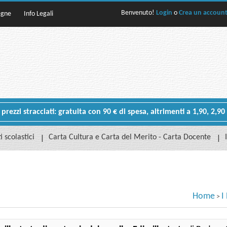
Benvenuto!
Login
o
Crea un accoun
egne
Info Legali
rezzi stracciati: gratuita con 90 € di spesa, altrimenti a 1,90, 2,90
i scolastici
Carta Cultura e Carta del Merito - Carta Docente
Home
I
>