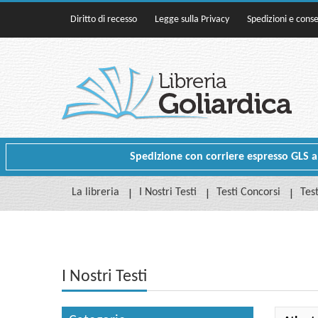
Diritto di recesso
Legge sulla Privacy
Spedizioni e cons
Spedizione con corriere espresso GLS a p
La libreria
I Nostri Testi
Testi Concorsi
Test
I Nostri Testi