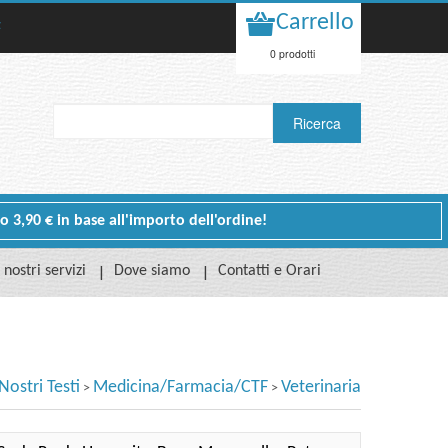
Carrello
t
0 prodotti
 o 3,90 € in base all'importo dell'ordine!
I nostri servizi
Dove siamo
Contatti e Orari
 Nostri Testi
Medicina/Farmacia/CTF
Veterinaria
>
>