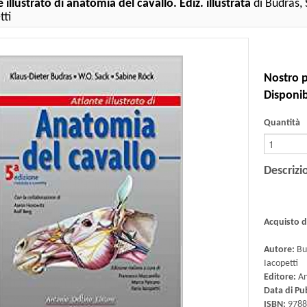
 illustrato di anatomia del cavallo. Ediz. illustrata
di Budras, 
tti
Nostro p
Disponibi
Quantità
Descrizi
Acquisto 
Autore:
Bud
Iacopetti
Editore:
An
Data di Pu
ISBN:
9788