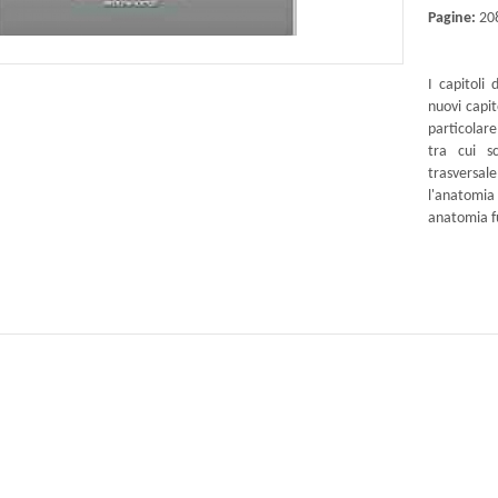
Pagine:
20
I capitoli
nuovi capit
particolare
tra cui sc
trasversa
l'anatomia 
anatomia fu