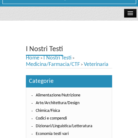
La libreria
I Nostri Testi
I Nostri Testi
Testi Concorsi
Home
I Nostri Testi
>
>
Testi scolastici
Medicina/Farmacia/CTF
Veterinaria
>
Carta Cultura e Carta del Merito - Carta Docente
Categorie
I nostri servizi
Alimentazione/Nutrizione
Dove siamo
Arte/Architettura/Design
Chimica/Fisica
Contatti e Orari
Codici e compendi
Dizionari/Linguistica/Letteratura
Economia testi vari