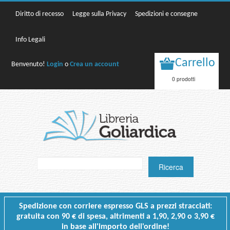
Diritto di recesso
Legge sulla Privacy
Spedizioni e consegne
Info Legali
Carrello
Benvenuto!
Login
o
Crea un account
0 prodotti
Spedizione con corriere espresso GLS a prezzi stracciati:
gratuita con 90 € di spesa, altrimenti a 1,90, 2,90 o 3,90 €
in base all'importo dell'ordine!